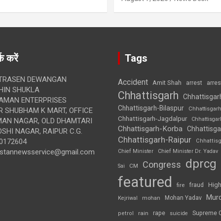
क करें
Tags
TRASEN DEWANGAN
Accident
Amit Shah
arre
arrest
IN SHUKLA
Chhattisgarh
Chhattisgar
AMAN ENTERPRISES
Chhattisgarh-Bilaspur
Chhattisgar
 SHUBHAM K MART, OFFICE
Chhattisgarh-Jagdalpur
Chhattisga
UMAN NAGAR, OLD DHAMTARI
Chhattisgarh-Korba
Chhattisga
SHI NAGAR, RAIPUR C.G.
Chhattisgarh-Raipur
0172604
Chhattis
ustannewsservice@gmail.com
Chief Minister
Chief Minister Dr. Yadav
dprcg
Congress
CM
Sai
featured
High
fire
fraud
Mur
Mohan Yadav
Kejriwal
mohan
rape
Supreme 
rain
petrol
suicide