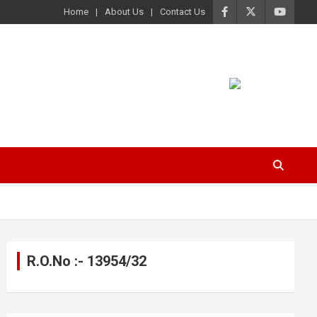
Home
About Us
Contact Us
R.O.No :- 13954/32