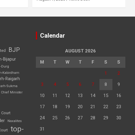
Calendar
BJP
sted
AUGUST 2026
h-Bijapur
M
T
W
T
F
S
S
h-Durg
1
2
rh-Kabirdham
rh-Raigarh
3
4
5
6
7
8
9
garh-Sukma
Chief Minister
10
11
12
13
14
15
16
17
18
19
20
21
22
23
 Court
24
25
26
27
28
29
30
der
Naxalites
top-
31
Court