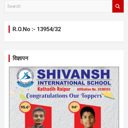
S
e
a
r
c
R.O.No :- 13954/32
h
विज्ञापन