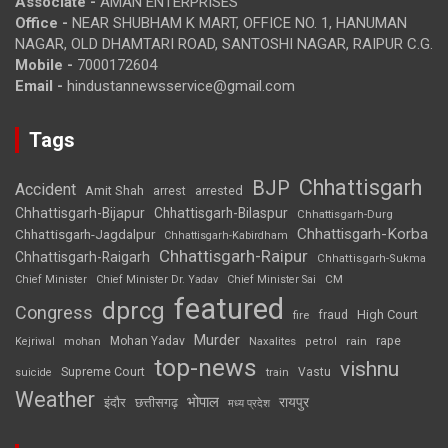
Associate -
AMAN ENTERPRISES
Office -
NEAR SHUBHAM K MART, OFFICE NO. 1, HANUMAN
NAGAR, OLD DHAMTARI ROAD, SANTOSHI NAGAR, RAIPUR C.G.
Mobile -
7000172604
Email -
hindustannewsservice@gmail.com
Tags
Chhattisgarh
BJP
Accident
Amit Shah
arrested
arrest
Chhattisgarh-Bijapur
Chhattisgarh-Bilaspur
Chhattisgarh-Durg
Chhattisgarh-Korba
Chhattisgarh-Jagdalpur
Chhattisgarh-Kabirdham
Chhattisgarh-Raipur
Chhattisgarh-Raigarh
Chhattisgarh-Sukma
CM
Chief Minister
Chief Minister Dr. Yadav
Chief Minister Sai
featured
dprcg
Congress
High Court
fire
fraud
Murder
rape
Mohan Yadav
Naxalites
rain
Kejriwal
mohan
petrol
top-news
vishnu
Supreme Court
Vastu
suicide
train
Weather
भोपाल
रायपुर
इंदौर
छत्तीसगढ़
मध्य प्रदेश