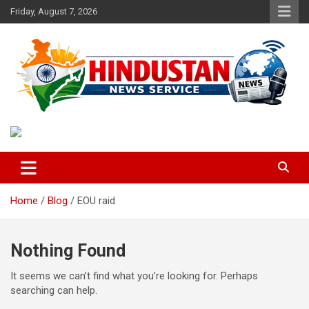
Skip
Friday, August 7, 2026
to
content
Voice of the Nation
Hindustan News Service
Home
Blog
EOU raid
Nothing Found
It seems we can’t find what you’re looking for. Perhaps
searching can help.