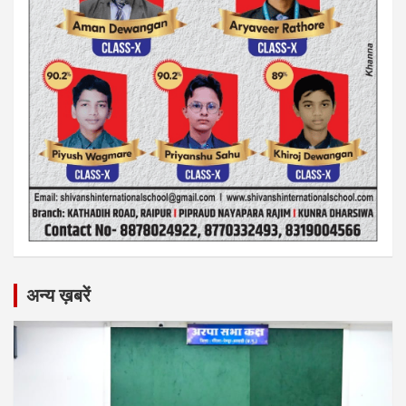
अन्य ख़बरें