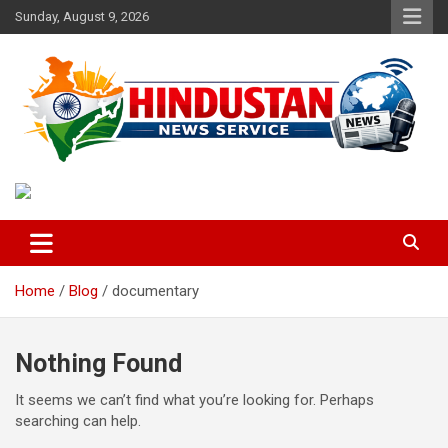
Skip
Sunday, August 9, 2026
to
content
Voice of the Nation
Hindustan News Service
Home
Blog
documentary
Nothing Found
It seems we can’t find what you’re looking for. Perhaps
searching can help.