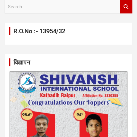
S
e
a
r
c
R.O.No :- 13954/32
h
विज्ञापन