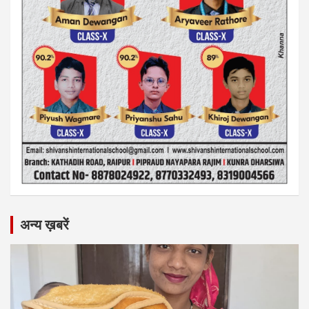
अन्य ख़बरें