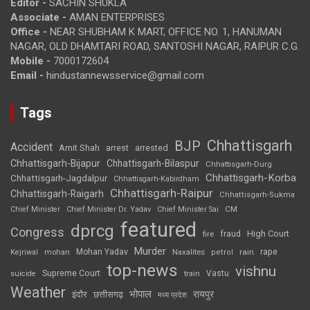
Editor -
SACHIN SHUKLA
Associate -
AMAN ENTERPRISES
Office -
NEAR SHUBHAM K MART, OFFICE NO. 1, HANUMAN
NAGAR, OLD DHAMTARI ROAD, SANTOSHI NAGAR, RAIPUR C.G.
Mobile -
7000172604
Email -
hindustannewsservice@gmail.com
Tags
Chhattisgarh
BJP
Accident
Amit Shah
arrested
arrest
Chhattisgarh-Bijapur
Chhattisgarh-Bilaspur
Chhattisgarh-Durg
Chhattisgarh-Korba
Chhattisgarh-Jagdalpur
Chhattisgarh-Kabirdham
Chhattisgarh-Raipur
Chhattisgarh-Raigarh
Chhattisgarh-Sukma
CM
Chief Minister
Chief Minister Dr. Yadav
Chief Minister Sai
featured
dprcg
Congress
High Court
fire
fraud
Murder
rape
Mohan Yadav
Naxalites
rain
Kejriwal
mohan
petrol
top-news
vishnu
Supreme Court
Vastu
suicide
train
Weather
भोपाल
रायपुर
इंदौर
छत्तीसगढ़
मध्य प्रदेश