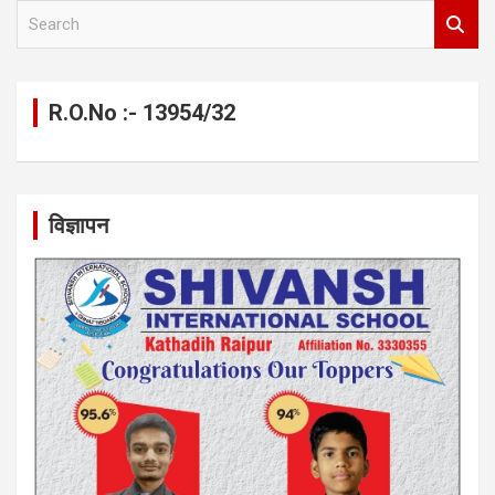
S
e
a
r
c
R.O.No :- 13954/32
h
विज्ञापन