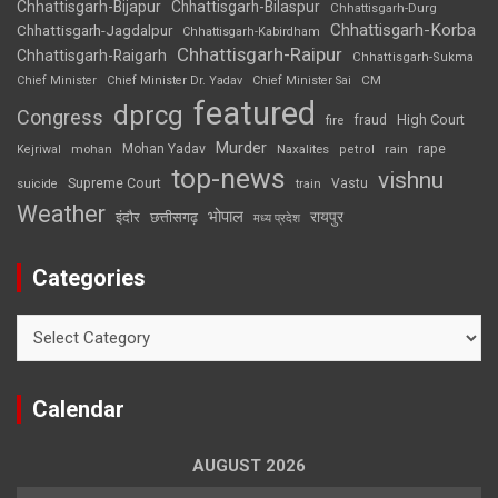
Chhattisgarh-Bijapur
Chhattisgarh-Bilaspur
Chhattisgarh-Durg
Chhattisgarh-Korba
Chhattisgarh-Jagdalpur
Chhattisgarh-Kabirdham
Chhattisgarh-Raipur
Chhattisgarh-Raigarh
Chhattisgarh-Sukma
CM
Chief Minister
Chief Minister Dr. Yadav
Chief Minister Sai
featured
dprcg
Congress
High Court
fire
fraud
Murder
rape
Mohan Yadav
Naxalites
rain
Kejriwal
mohan
petrol
top-news
vishnu
Supreme Court
Vastu
suicide
train
Weather
भोपाल
रायपुर
इंदौर
छत्तीसगढ़
मध्य प्रदेश
Categories
Categories
Calendar
AUGUST 2026