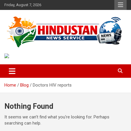
Skip
Friday, August 7, 2026
to
content
Voice of the Nation
Hindustan News Service
Home
Blog
Doctors HIV reports
Nothing Found
It seems we can’t find what you’re looking for. Perhaps
searching can help.