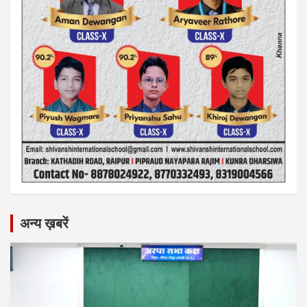
अन्य ख़बरें