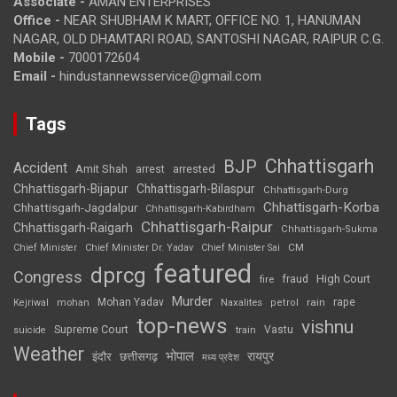
Associate -
AMAN ENTERPRISES
Office -
NEAR SHUBHAM K MART, OFFICE NO. 1, HANUMAN
NAGAR, OLD DHAMTARI ROAD, SANTOSHI NAGAR, RAIPUR C.G.
Mobile -
7000172604
Email -
hindustannewsservice@gmail.com
Tags
Chhattisgarh
BJP
Accident
Amit Shah
arrested
arrest
Chhattisgarh-Bijapur
Chhattisgarh-Bilaspur
Chhattisgarh-Durg
Chhattisgarh-Korba
Chhattisgarh-Jagdalpur
Chhattisgarh-Kabirdham
Chhattisgarh-Raipur
Chhattisgarh-Raigarh
Chhattisgarh-Sukma
CM
Chief Minister
Chief Minister Dr. Yadav
Chief Minister Sai
featured
dprcg
Congress
High Court
fire
fraud
Murder
rape
Mohan Yadav
Naxalites
rain
Kejriwal
mohan
petrol
top-news
vishnu
Supreme Court
Vastu
suicide
train
Weather
भोपाल
रायपुर
इंदौर
छत्तीसगढ़
मध्य प्रदेश