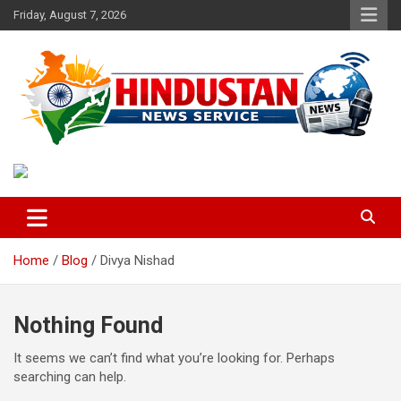
Skip
Friday, August 7, 2026
to
content
Voice of the Nation
Hindustan News Service
Home
Blog
Divya Nishad
Nothing Found
It seems we can’t find what you’re looking for. Perhaps
searching can help.