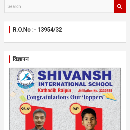
S
e
a
r
c
R.O.No :- 13954/32
h
विज्ञापन