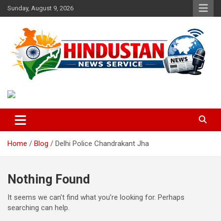
Skip
Sunday, August 9, 2026
to
content
Voice of the Nation
Hindustan News Service
Home
Blog
Delhi Police Chandrakant Jha
Nothing Found
It seems we can’t find what you’re looking for. Perhaps
searching can help.