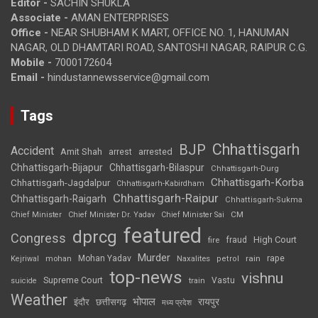
Editor -
SACHIN SHUKLA
Associate -
AMAN ENTERPRISES
Office -
NEAR SHUBHAM K MART, OFFICE NO. 1, HANUMAN
NAGAR, OLD DHAMTARI ROAD, SANTOSHI NAGAR, RAIPUR C.G.
Mobile -
7000172604
Email -
hindustannewsservice@gmail.com
Tags
Chhattisgarh
BJP
Accident
Amit Shah
arrested
arrest
Chhattisgarh-Bijapur
Chhattisgarh-Bilaspur
Chhattisgarh-Durg
Chhattisgarh-Korba
Chhattisgarh-Jagdalpur
Chhattisgarh-Kabirdham
Chhattisgarh-Raipur
Chhattisgarh-Raigarh
Chhattisgarh-Sukma
CM
Chief Minister
Chief Minister Dr. Yadav
Chief Minister Sai
featured
dprcg
Congress
High Court
fire
fraud
Murder
rape
Mohan Yadav
Naxalites
rain
Kejriwal
mohan
petrol
top-news
vishnu
Supreme Court
Vastu
suicide
train
Weather
भोपाल
रायपुर
इंदौर
छत्तीसगढ़
मध्य प्रदेश