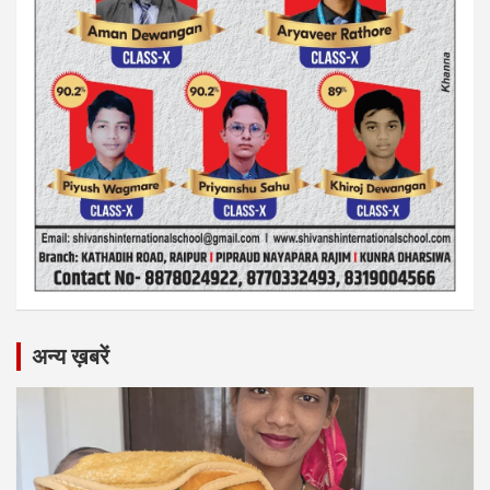
अन्य ख़बरें