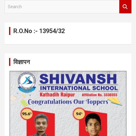
S
e
a
r
c
R.O.No :- 13954/32
h
विज्ञापन