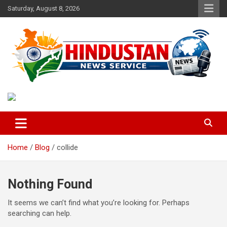
Skip
Saturday, August 8, 2026
to
content
Voice of the Nation
Hindustan News Service
Home
Blog
collide
Nothing Found
It seems we can’t find what you’re looking for. Perhaps
searching can help.