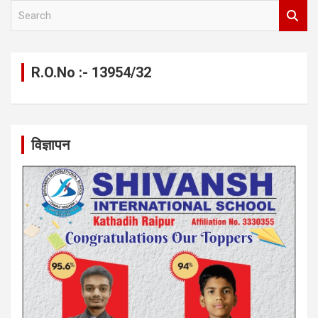
S
e
a
r
c
R.O.No :- 13954/32
h
विज्ञापन