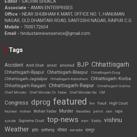
Editor -
SACHIN SHUKLA
Associate -
AMAN ENTERPRISES
Office -
NEAR SHUBHAM K MART, OFFICE NO. 1, HANUMAN
NAGAR, OLD DHAMTARI ROAD, SANTOSHI NAGAR, RAIPUR C.G.
Mobile -
7000172604
Email -
hindustannewsservice@gmail.com
Tags
Chhattisgarh
BJP
Accident
Amit Shah
arrested
arrest
Chhattisgarh-Bijapur
Chhattisgarh-Bilaspur
Chhattisgarh-Durg
Chhattisgarh-Korba
Chhattisgarh-Jagdalpur
Chhattisgarh-Kabirdham
Chhattisgarh-Raipur
Chhattisgarh-Raigarh
Chhattisgarh-Sukma
CM
Chief Minister
Chief Minister Dr. Yadav
Chief Minister Sai
featured
dprcg
Congress
High Court
fire
fraud
Murder
rape
Mohan Yadav
Naxalites
rain
Kejriwal
mohan
petrol
top-news
vishnu
Supreme Court
Vastu
suicide
train
Weather
भोपाल
रायपुर
इंदौर
छत्तीसगढ़
मध्य प्रदेश