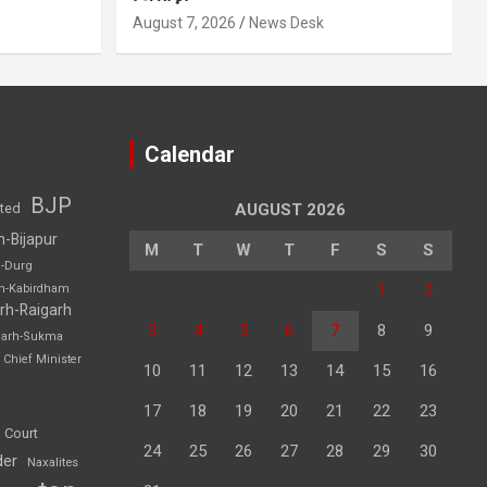
August 7, 2026
News Desk
Calendar
BJP
sted
AUGUST 2026
h-Bijapur
M
T
W
T
F
S
S
h-Durg
1
2
rh-Kabirdham
rh-Raigarh
3
4
5
6
7
8
9
garh-Sukma
Chief Minister
10
11
12
13
14
15
16
17
18
19
20
21
22
23
 Court
24
25
26
27
28
29
30
der
Naxalites