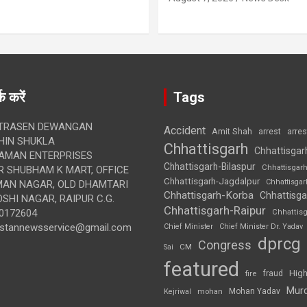
क करें
Tags
TRASEN DEWANGAN
Accident
Amit Shah
arre
arrest
IN SHUKLA
Chhattisgarh
Chhattisgar
AMAN ENTERPRISES
Chhattisgarh-Bilaspur
Chhattisgar
 SHUBHAM K MART, OFFICE
Chhattisgarh-Jagdalpur
Chhattisga
UMAN NAGAR, OLD DHAMTARI
Chhattisgarh-Korba
Chhattisga
SHI NAGAR, RAIPUR C.G.
Chhattisgarh-Raipur
0172604
Chhattis
ustannewsservice@gmail.com
Chief Minister
Chief Minister Dr. Yadav
dprcg
Congress
CM
Sai
featured
High
fire
fraud
Mur
Mohan Yadav
Kejriwal
mohan