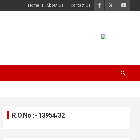
Home
About Us
Contact Us
R.O.No :- 13954/32