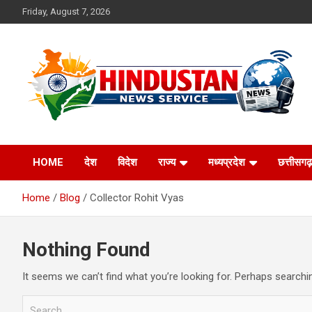
Skip
Friday, August 7, 2026
to
content
Voice of the Nation
Hindustan News
HOME
देश
विदेश
राज्य
मध्यप्रदेश
छत्तीसगढ़
Service
Home
Blog
Collector Rohit Vyas
Nothing Found
It seems we can’t find what you’re looking for. Perhaps searchi
S