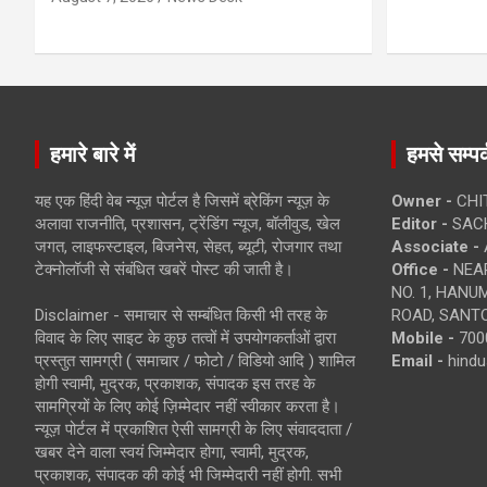
हमारे बारे में
हमसे सम्पर्
यह एक हिंदी वेब न्यूज़ पोर्टल है जिसमें ब्रेकिंग न्यूज़ के
Owner -
CHI
अलावा राजनीति, प्रशासन, ट्रेंडिंग न्यूज, बॉलीवुड, खेल
Editor -
SACH
जगत, लाइफस्टाइल, बिजनेस, सेहत, ब्यूटी, रोजगार तथा
Associate -
टेक्नोलॉजी से संबंधित खबरें पोस्ट की जाती है।
Office -
NEAR
NO. 1, HAN
Disclaimer - समाचार से सम्बंधित किसी भी तरह के
ROAD, SANTO
विवाद के लिए साइट के कुछ तत्वों में उपयोगकर्ताओं द्वारा
Mobile -
700
प्रस्तुत सामग्री ( समाचार / फोटो / विडियो आदि ) शामिल
Email -
hind
होगी स्वामी, मुद्रक, प्रकाशक, संपादक इस तरह के
सामग्रियों के लिए कोई ज़िम्मेदार नहीं स्वीकार करता है।
न्यूज़ पोर्टल में प्रकाशित ऐसी सामग्री के लिए संवाददाता /
खबर देने वाला स्वयं जिम्मेदार होगा, स्वामी, मुद्रक,
प्रकाशक, संपादक की कोई भी जिम्मेदारी नहीं होगी. सभी