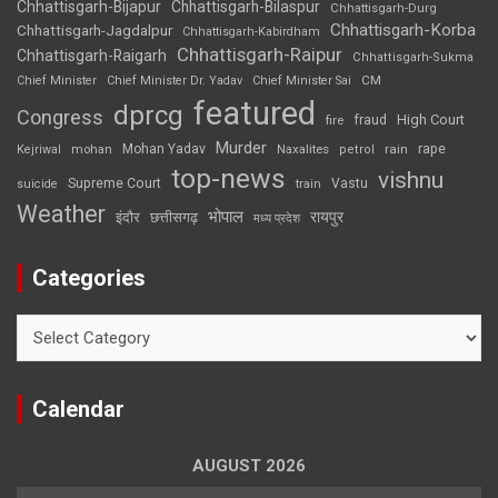
Chhattisgarh-Bijapur
Chhattisgarh-Bilaspur
Chhattisgarh-Durg
Chhattisgarh-Korba
Chhattisgarh-Jagdalpur
Chhattisgarh-Kabirdham
Chhattisgarh-Raipur
Chhattisgarh-Raigarh
Chhattisgarh-Sukma
CM
Chief Minister
Chief Minister Dr. Yadav
Chief Minister Sai
featured
dprcg
Congress
High Court
fire
fraud
Murder
rape
Mohan Yadav
Naxalites
rain
Kejriwal
mohan
petrol
top-news
vishnu
Supreme Court
Vastu
suicide
train
Weather
भोपाल
रायपुर
इंदौर
छत्तीसगढ़
मध्य प्रदेश
Categories
Categories
Calendar
AUGUST 2026