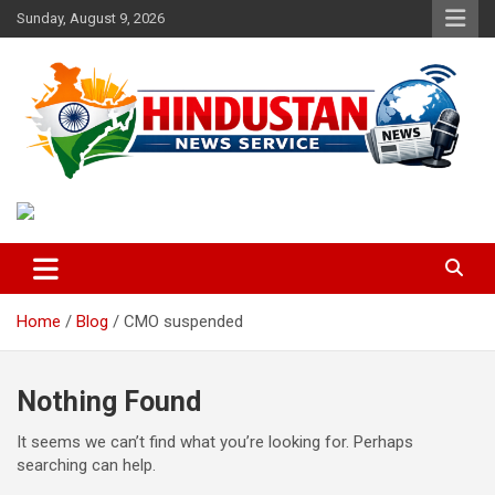
Skip
Sunday, August 9, 2026
to
content
Voice of the Nation
Hindustan News Service
Home
Blog
CMO suspended
Nothing Found
It seems we can’t find what you’re looking for. Perhaps
searching can help.