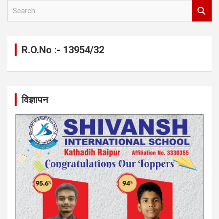
S
e
a
r
c
R.O.No :- 13954/32
h
विज्ञापन