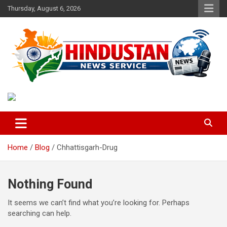
Skip
Thursday, August 6, 2026
to
content
Voice of the Nation
Hindustan News Service
Home
Blog
Chhattisgarh-Drug
Nothing Found
It seems we can’t find what you’re looking for. Perhaps
searching can help.