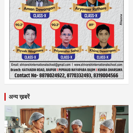
अन्य ख़बरें