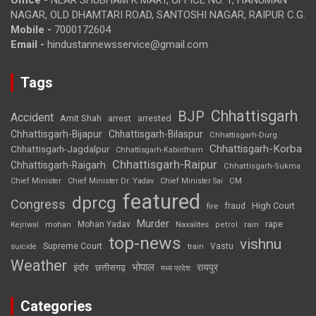
NAGAR, OLD DHAMTARI ROAD, SANTOSHI NAGAR, RAIPUR C.G.
Mobile -
7000172604
Email -
hindustannewsservice@gmail.com
Tags
Chhattisgarh
BJP
Accident
Amit Shah
arrested
arrest
Chhattisgarh-Bijapur
Chhattisgarh-Bilaspur
Chhattisgarh-Durg
Chhattisgarh-Korba
Chhattisgarh-Jagdalpur
Chhattisgarh-Kabirdham
Chhattisgarh-Raipur
Chhattisgarh-Raigarh
Chhattisgarh-Sukma
CM
Chief Minister
Chief Minister Dr. Yadav
Chief Minister Sai
featured
dprcg
Congress
High Court
fire
fraud
Murder
rape
Mohan Yadav
Naxalites
rain
Kejriwal
mohan
petrol
top-news
vishnu
Supreme Court
Vastu
suicide
train
Weather
भोपाल
रायपुर
इंदौर
छत्तीसगढ़
मध्य प्रदेश
Categories