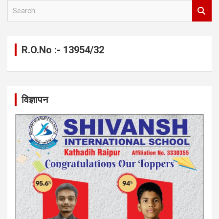
S
e
a
r
c
R.O.No :- 13954/32
h
विज्ञापन