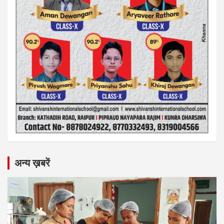
अन्य ख़बरें