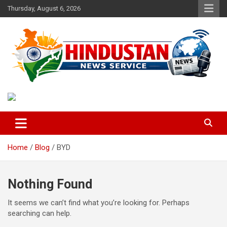
Skip
Thursday, August 6, 2026
to
content
Voice of the Nation
Hindustan News Service
Home
Blog
BYD
Nothing Found
It seems we can’t find what you’re looking for. Perhaps
searching can help.