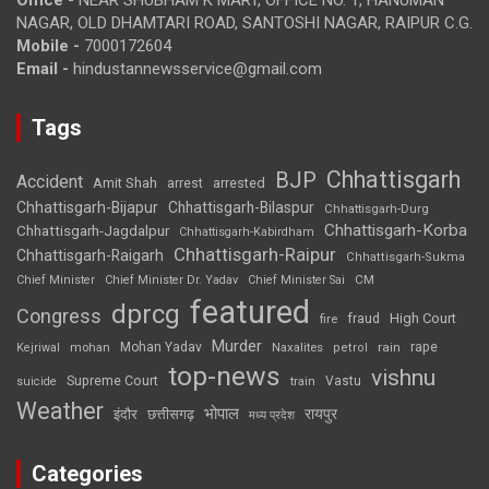
NAGAR, OLD DHAMTARI ROAD, SANTOSHI NAGAR, RAIPUR C.G.
Mobile -
7000172604
Email -
hindustannewsservice@gmail.com
Tags
Chhattisgarh
BJP
Accident
Amit Shah
arrested
arrest
Chhattisgarh-Bijapur
Chhattisgarh-Bilaspur
Chhattisgarh-Durg
Chhattisgarh-Korba
Chhattisgarh-Jagdalpur
Chhattisgarh-Kabirdham
Chhattisgarh-Raipur
Chhattisgarh-Raigarh
Chhattisgarh-Sukma
CM
Chief Minister
Chief Minister Dr. Yadav
Chief Minister Sai
featured
dprcg
Congress
High Court
fire
fraud
Murder
rape
Mohan Yadav
Naxalites
rain
Kejriwal
mohan
petrol
top-news
vishnu
Supreme Court
Vastu
suicide
train
Weather
भोपाल
रायपुर
इंदौर
छत्तीसगढ़
मध्य प्रदेश
Categories