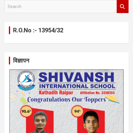
S
e
a
r
c
R.O.No :- 13954/32
h
विज्ञापन