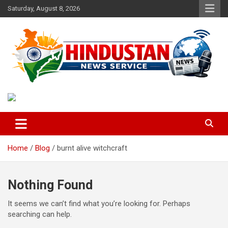
Skip
Saturday, August 8, 2026
to
content
Voice of the Nation
Hindustan News Service
Home
Blog
burnt alive witchcraft
Nothing Found
It seems we can’t find what you’re looking for. Perhaps
searching can help.