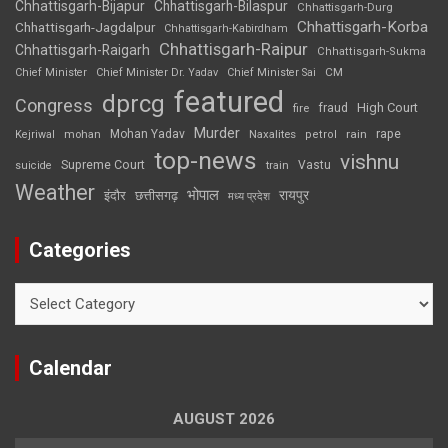
Chhattisgarh-Bijapur
Chhattisgarh-Bilaspur
Chhattisgarh-Durg
Chhattisgarh-Korba
Chhattisgarh-Jagdalpur
Chhattisgarh-Kabirdham
Chhattisgarh-Raipur
Chhattisgarh-Raigarh
Chhattisgarh-Sukma
CM
Chief Minister
Chief Minister Dr. Yadav
Chief Minister Sai
featured
dprcg
Congress
High Court
fire
fraud
Murder
rape
Mohan Yadav
Naxalites
rain
Kejriwal
mohan
petrol
top-news
vishnu
Supreme Court
Vastu
suicide
train
Weather
भोपाल
रायपुर
इंदौर
छत्तीसगढ़
मध्य प्रदेश
Categories
Categories
Calendar
AUGUST 2026