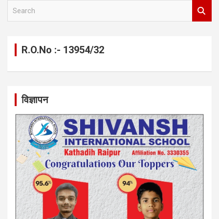
S
e
a
r
c
R.O.No :- 13954/32
h
विज्ञापन