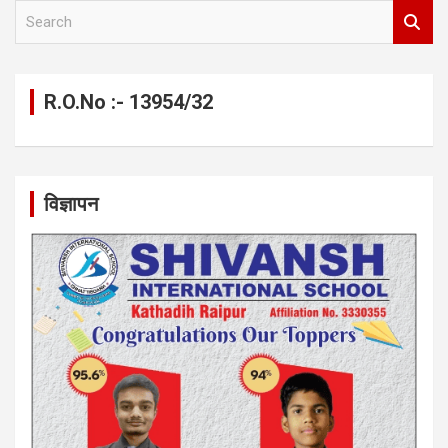
S
e
a
r
c
R.O.No :- 13954/32
h
विज्ञापन