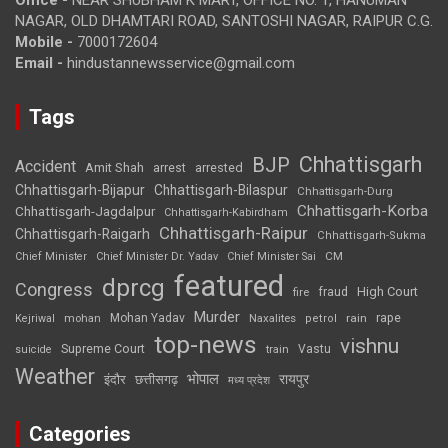
NAGAR, OLD DHAMTARI ROAD, SANTOSHI NAGAR, RAIPUR C.G.
Mobile -
7000172604
Email -
hindustannewsservice@gmail.com
Tags
Chhattisgarh
BJP
Accident
Amit Shah
arrested
arrest
Chhattisgarh-Bijapur
Chhattisgarh-Bilaspur
Chhattisgarh-Durg
Chhattisgarh-Korba
Chhattisgarh-Jagdalpur
Chhattisgarh-Kabirdham
Chhattisgarh-Raipur
Chhattisgarh-Raigarh
Chhattisgarh-Sukma
CM
Chief Minister
Chief Minister Dr. Yadav
Chief Minister Sai
featured
dprcg
Congress
High Court
fire
fraud
Murder
rape
Mohan Yadav
Naxalites
rain
Kejriwal
mohan
petrol
top-news
vishnu
Supreme Court
Vastu
suicide
train
Weather
भोपाल
रायपुर
इंदौर
छत्तीसगढ़
मध्य प्रदेश
Categories