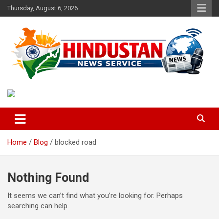
Skip
Thursday, August 6, 2026
to
content
Voice of the Nation
Hindustan News Service
Home
Blog
blocked road
Nothing Found
It seems we can’t find what you’re looking for. Perhaps
searching can help.