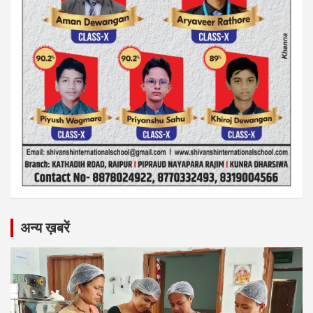
अन्य ख़बरें