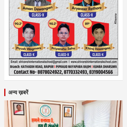
अन्य ख़बरें