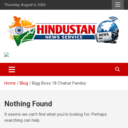
Skip
Thursday, August 6, 2026
to
content
Voice of the Nation
Hindustan News Service
Home
Blog
Bigg Boss 18 Chahat Pandey
Nothing Found
It seems we can’t find what you’re looking for. Perhaps
searching can help.