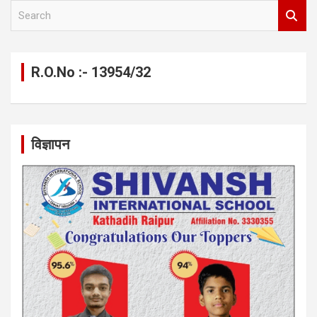
S
e
a
r
c
R.O.No :- 13954/32
h
विज्ञापन