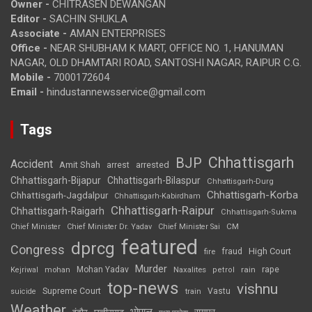
Owner -
CHITRASEN DEWANGAN
Editor -
SACHIN SHUKLA
Associate -
AMAN ENTERPRISES
Office -
NEAR SHUBHAM K MART, OFFICE NO. 1, HANUMAN
NAGAR, OLD DHAMTARI ROAD, SANTOSHI NAGAR, RAIPUR C.G.
Mobile -
7000172604
Email -
hindustannewsservice@gmail.com
Tags
Chhattisgarh
BJP
Accident
Amit Shah
arrested
arrest
Chhattisgarh-Bijapur
Chhattisgarh-Bilaspur
Chhattisgarh-Durg
Chhattisgarh-Korba
Chhattisgarh-Jagdalpur
Chhattisgarh-Kabirdham
Chhattisgarh-Raipur
Chhattisgarh-Raigarh
Chhattisgarh-Sukma
CM
Chief Minister
Chief Minister Dr. Yadav
Chief Minister Sai
featured
dprcg
Congress
High Court
fire
fraud
Murder
rape
Mohan Yadav
Naxalites
rain
Kejriwal
mohan
petrol
top-news
vishnu
Supreme Court
Vastu
suicide
train
Weather
भोपाल
रायपुर