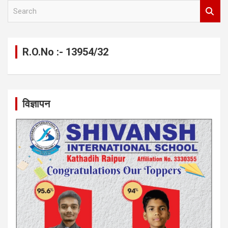
S
e
a
r
c
R.O.No :- 13954/32
h
विज्ञापन