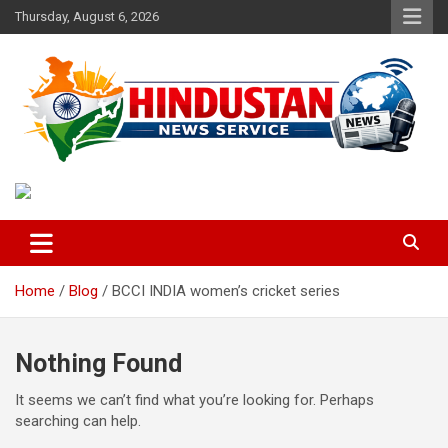
Skip
Thursday, August 6, 2026
to
content
Voice of the Nation
Hindustan News Service
Home
Blog
BCCI INDIA women’s cricket series
Nothing Found
It seems we can’t find what you’re looking for. Perhaps
searching can help.