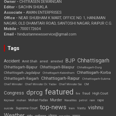
Owner -
CHITRASEN DEWANGAN
Editor -
SACHIN SHUKLA
Associate -
AMAN ENTERPRISES
Office -
NEAR SHUBHAM K MART, OFFICE NO. 1, HANUMAN
NAGAR, OLD DHAMTARI ROAD, SANTOSHI NAGAR, RAIPUR C.G.
Mobile -
7000172604
Email -
hindustannewsservice@gmail.com
Tags
Chhattisgarh
BJP
Accident
Amit Shah
arrested
arrest
Chhattisgarh-Bijapur
Chhattisgarh-Bilaspur
Chhattisgarh-Durg
Chhattisgarh-Korba
Chhattisgarh-Jagdalpur
Chhattisgarh-Kabirdham
Chhattisgarh-Raipur
Chhattisgarh-Raigarh
Chhattisgarh-Sukma
CM
Chief Minister
Chief Minister Dr. Yadav
Chief Minister Sai
featured
dprcg
Congress
High Court
fire
fraud
Murder
rape
Mohan Yadav
Naxalites
rain
Kejriwal
mohan
petrol
top-news
vishnu
Supreme Court
Vastu
suicide
train
Weather
भोपाल
रायपुर