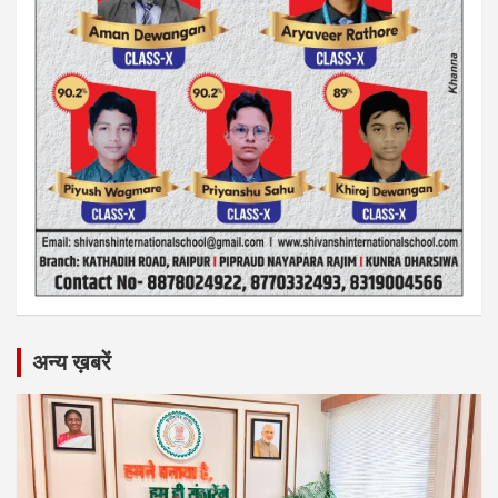
अन्य ख़बरें