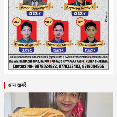
अन्य ख़बरें