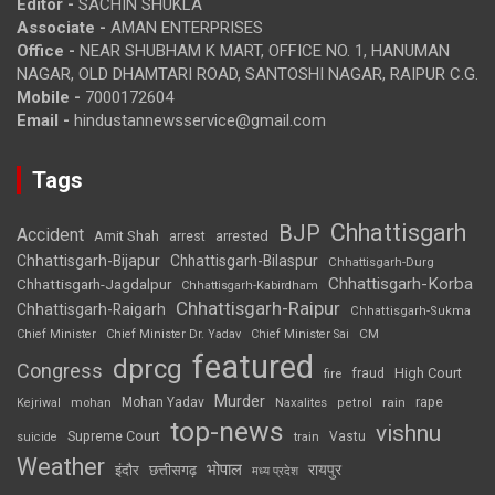
Editor -
SACHIN SHUKLA
Associate -
AMAN ENTERPRISES
Office -
NEAR SHUBHAM K MART, OFFICE NO. 1, HANUMAN
NAGAR, OLD DHAMTARI ROAD, SANTOSHI NAGAR, RAIPUR C.G.
Mobile -
7000172604
Email -
hindustannewsservice@gmail.com
Tags
Chhattisgarh
BJP
Accident
Amit Shah
arrested
arrest
Chhattisgarh-Bijapur
Chhattisgarh-Bilaspur
Chhattisgarh-Durg
Chhattisgarh-Korba
Chhattisgarh-Jagdalpur
Chhattisgarh-Kabirdham
Chhattisgarh-Raipur
Chhattisgarh-Raigarh
Chhattisgarh-Sukma
CM
Chief Minister
Chief Minister Dr. Yadav
Chief Minister Sai
featured
dprcg
Congress
High Court
fire
fraud
Murder
rape
Mohan Yadav
Naxalites
rain
Kejriwal
mohan
petrol
top-news
vishnu
Supreme Court
Vastu
suicide
train
Weather
भोपाल
रायपुर
इंदौर
छत्तीसगढ़
मध्य प्रदेश