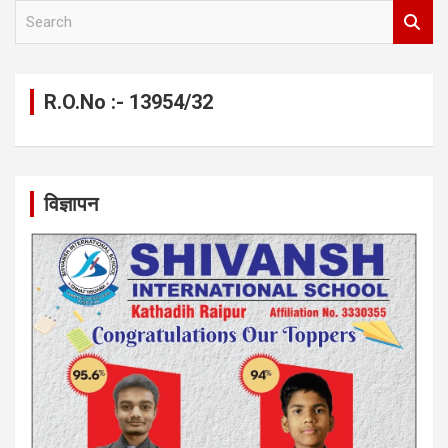
S
e
a
r
c
R.O.No :- 13954/32
h
विज्ञापन