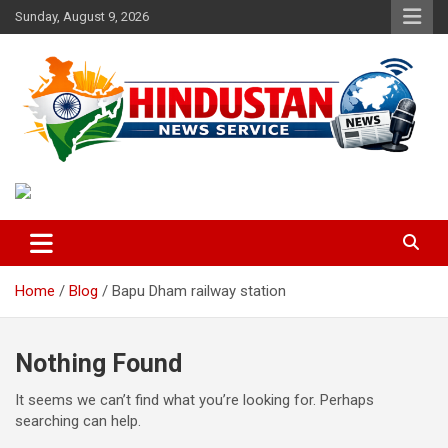
Skip
Sunday, August 9, 2026
to
content
Voice of the Nation
Hindustan News Service
Home
Blog
Bapu Dham railway station
Nothing Found
It seems we can’t find what you’re looking for. Perhaps
searching can help.