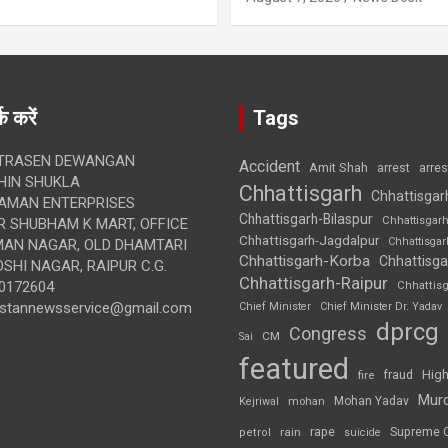
क करें
Tags
TRASEN DEWANGAN
Accident
Amit Shah
arre
arrest
IN SHUKLA
Chhattisgarh
Chhattisgar
AMAN ENTERPRISES
Chhattisgarh-Bilaspur
Chhattisgar
 SHUBHAM K MART, OFFICE
Chhattisgarh-Jagdalpur
Chhattisga
UMAN NAGAR, OLD DHAMTARI
Chhattisgarh-Korba
Chhattisga
SHI NAGAR, RAIPUR C.G.
Chhattisgarh-Raipur
0172604
Chhattis
ustannewsservice@gmail.com
Chief Minister
Chief Minister Dr. Yadav
dprcg
Congress
CM
Sai
featured
High
fire
fraud
Mur
Mohan Yadav
Kejriwal
mohan
rape
Supreme 
rain
petrol
suicide