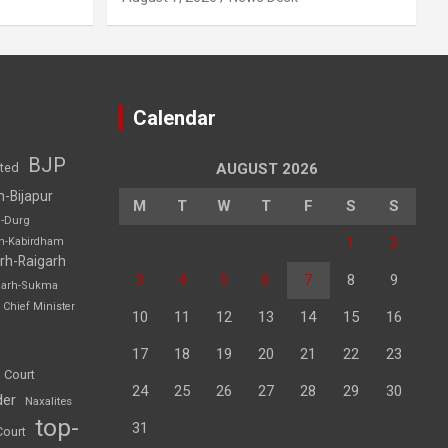
Calendar
BJP
sted
AUGUST 2026
h-Bijapur
M
T
W
T
F
S
S
h-Durg
1
2
rh-Kabirdham
rh-Raigarh
3
4
5
6
7
8
9
garh-Sukma
Chief Minister
10
11
12
13
14
15
16
17
18
19
20
21
22
23
 Court
24
25
26
27
28
29
30
der
Naxalites
top-
31
Court