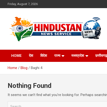
Skip
Friday, August 7, 2026
to
content
Voice of the Nation
Hindustan News
HOME
देश
विदेश
राज्य
मध्यप्रदेश
छत्तीसगढ़
Service
Home
Blog
Baghi 4
Nothing Found
It seems we can’t find what you’re looking for. Perhaps searchi
S