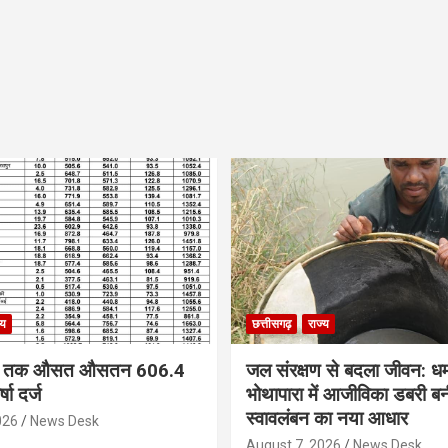
्य
छत्तीसगढ़
राज्य
ं अब तक औसत औसतन 606.4
जल संरक्षण से बदला जीवन: ध
षा दर्ज
भोथापारा में आजीविका डबरी ब
स्वावलंबन का नया आधार
026
News Desk
August 7, 2026
News Desk