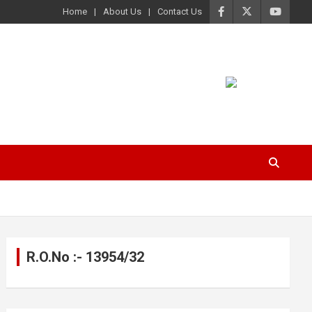
Home
About Us
Contact Us
R.O.No :- 13954/32