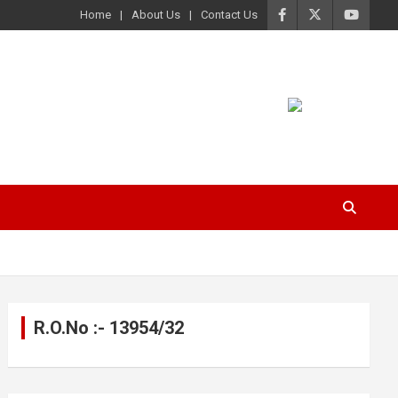
Home
About Us
Contact Us
R.O.No :- 13954/32