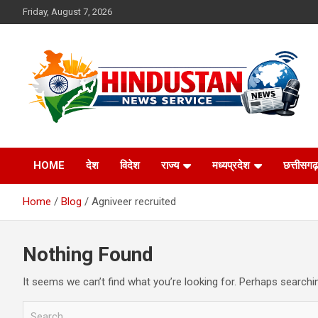
Skip
Friday, August 7, 2026
to
content
Voice of the Nation
Hindustan News
HOME
देश
विदेश
राज्य
मध्यप्रदेश
छत्तीसगढ़
Service
Home
Blog
Agniveer recruited
Nothing Found
It seems we can’t find what you’re looking for. Perhaps searchi
S