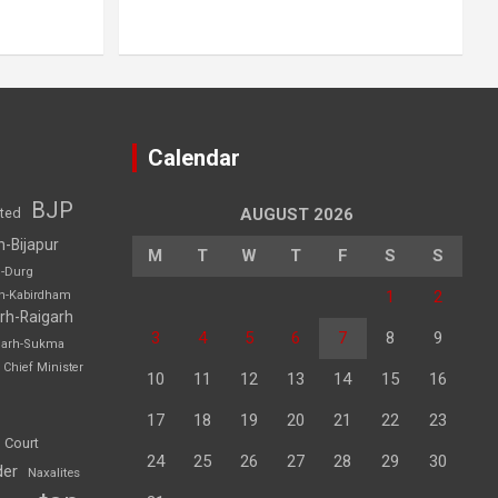
Calendar
BJP
sted
AUGUST 2026
h-Bijapur
M
T
W
T
F
S
S
h-Durg
1
2
rh-Kabirdham
rh-Raigarh
3
4
5
6
7
8
9
garh-Sukma
Chief Minister
10
11
12
13
14
15
16
17
18
19
20
21
22
23
 Court
24
25
26
27
28
29
30
der
Naxalites