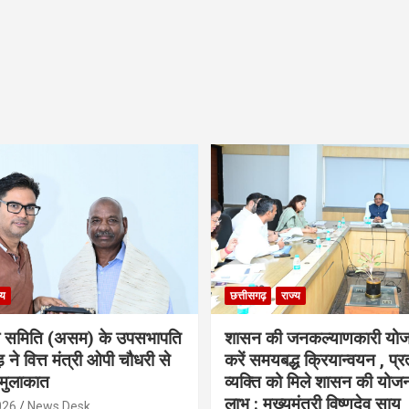
्य
छत्तीसगढ़
राज्य
ा समिति (असम) के उपसभापति
शासन की जनकल्याणकारी योज
 ने वित्त मंत्री ओपी चौधरी से
करें समयबद्ध क्रियान्वयन , प्रत
मुलाकात
व्यक्ति को मिले शासन की योज
लाभ : मुख्यमंत्री विष्णुदेव साय
026
News Desk