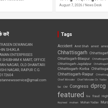
August 7, 2026
News Desk
क करें
Tags
TRASEN DEWANGAN
Accident
Amit Shah
arre
arrest
IN SHUKLA
Chhattisgarh
Chhattisgar
AMAN ENTERPRISES
Chhattisgarh-Bilaspur
Chhattisgar
 SHUBHAM K MART, OFFICE
Chhattisgarh-Jagdalpur
Chhattisga
UMAN NAGAR, OLD DHAMTARI
Chhattisgarh-Korba
Chhattisga
SHI NAGAR, RAIPUR C.G.
Chhattisgarh-Raipur
0172604
Chhattis
ustannewsservice@gmail.com
Chief Minister
Chief Minister Dr. Yadav
dprcg
Congress
CM
Sai
featured
High
fire
fraud
Mur
Mohan Yadav
Kejriwal
mohan