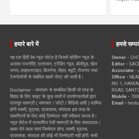
हमारे बारे में
हमसे सम्पर्
यह एक हिंदी वेब न्यूज़ पोर्टल है जिसमें ब्रेकिंग न्यूज़ के
Owner -
CHI
अलावा राजनीति, प्रशासन, ट्रेंडिंग न्यूज, बॉलीवुड, खेल
Editor -
SACH
जगत, लाइफस्टाइल, बिजनेस, सेहत, ब्यूटी, रोजगार तथा
Associate -
टेक्नोलॉजी से संबंधित खबरें पोस्ट की जाती है।
Office -
NEAR
NO. 1, HAN
Disclaimer - समाचार से सम्बंधित किसी भी तरह के
ROAD, SANTO
विवाद के लिए साइट के कुछ तत्वों में उपयोगकर्ताओं द्वारा
Mobile -
700
प्रस्तुत सामग्री ( समाचार / फोटो / विडियो आदि ) शामिल
Email -
hind
होगी स्वामी, मुद्रक, प्रकाशक, संपादक इस तरह के
सामग्रियों के लिए कोई ज़िम्मेदार नहीं स्वीकार करता है।
न्यूज़ पोर्टल में प्रकाशित ऐसी सामग्री के लिए संवाददाता /
खबर देने वाला स्वयं जिम्मेदार होगा, स्वामी, मुद्रक,
प्रकाशक, संपादक की कोई भी जिम्मेदारी नहीं होगी. सभी