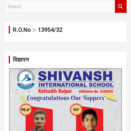
S
e
a
r
c
R.O.No :- 13954/32
h
विज्ञापन