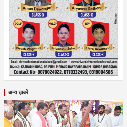
अन्य ख़बरें