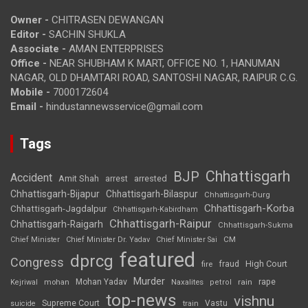
Owner -
CHITRASEN DEWANGAN
Editor -
SACHIN SHUKLA
Associate -
AMAN ENTERPRISES
Office -
NEAR SHUBHAM K MART, OFFICE NO. 1, HANUMAN
NAGAR, OLD DHAMTARI ROAD, SANTOSHI NAGAR, RAIPUR C.G.
Mobile -
7000172604
Email -
hindustannewsservice@gmail.com
Tags
Chhattisgarh
BJP
Accident
Amit Shah
arrested
arrest
Chhattisgarh-Bijapur
Chhattisgarh-Bilaspur
Chhattisgarh-Durg
Chhattisgarh-Korba
Chhattisgarh-Jagdalpur
Chhattisgarh-Kabirdham
Chhattisgarh-Raipur
Chhattisgarh-Raigarh
Chhattisgarh-Sukma
CM
Chief Minister
Chief Minister Dr. Yadav
Chief Minister Sai
featured
dprcg
Congress
High Court
fire
fraud
Murder
rape
Mohan Yadav
Naxalites
rain
Kejriwal
mohan
petrol
top-news
vishnu
Supreme Court
Vastu
suicide
train