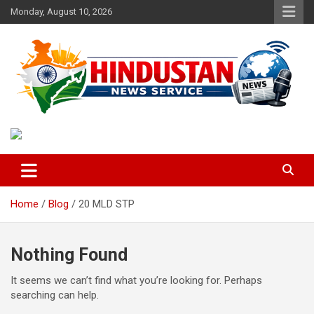
Skip
Monday, August 10, 2026
to
content
Voice of the Nation
Hindustan News Service
Home
Blog
20 MLD STP
Nothing Found
It seems we can’t find what you’re looking for. Perhaps
searching can help.