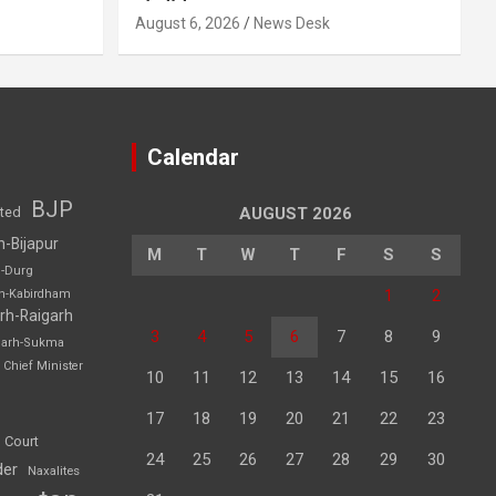
August 6, 2026
News Desk
Calendar
BJP
sted
AUGUST 2026
h-Bijapur
M
T
W
T
F
S
S
h-Durg
1
2
rh-Kabirdham
rh-Raigarh
3
4
5
6
7
8
9
garh-Sukma
Chief Minister
10
11
12
13
14
15
16
17
18
19
20
21
22
23
 Court
24
25
26
27
28
29
30
der
Naxalites