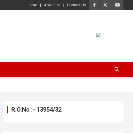
Home
About Us
Contact Us
R.O.No :- 13954/32