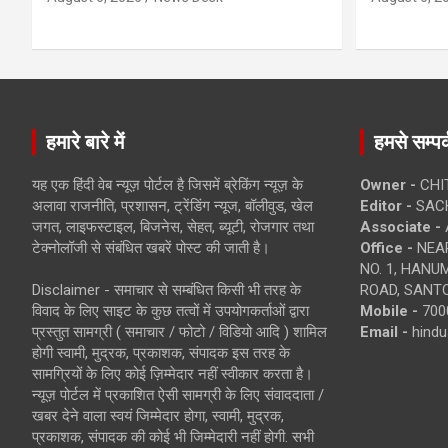
हमारे बारे में
हमसे सम्पर्
यह एक हिंदी वेब न्यूज़ पोर्टल है जिसमें ब्रेकिंग न्यूज़ के
Owner -
CHI
अलावा राजनीति, प्रशासन, ट्रेंडिंग न्यूज, बॉलीवुड, खेल
Editor -
SACH
जगत, लाइफस्टाइल, बिजनेस, सेहत, ब्यूटी, रोजगार तथा
Associate -
टेक्नोलॉजी से संबंधित खबरें पोस्ट की जाती है।
Office -
NEAR
NO. 1, HAN
Disclaimer - समाचार से सम्बंधित किसी भी तरह के
ROAD, SANTO
विवाद के लिए साइट के कुछ तत्वों में उपयोगकर्ताओं द्वारा
Mobile -
700
प्रस्तुत सामग्री ( समाचार / फोटो / विडियो आदि ) शामिल
Email -
hind
होगी स्वामी, मुद्रक, प्रकाशक, संपादक इस तरह के
सामग्रियों के लिए कोई ज़िम्मेदार नहीं स्वीकार करता है।
न्यूज़ पोर्टल में प्रकाशित ऐसी सामग्री के लिए संवाददाता /
खबर देने वाला स्वयं जिम्मेदार होगा, स्वामी, मुद्रक,
प्रकाशक, संपादक की कोई भी जिम्मेदारी नहीं होगी. सभी