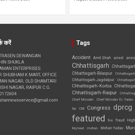
क करें
Tags
TRASEN DEWANGAN
Accident
Amit Shah
arre
arrest
IN SHUKLA
Chhattisgarh
Chhattisgar
AMAN ENTERPRISES
Chhattisgarh-Bilaspur
Chhattisgar
 SHUBHAM K MART, OFFICE
Chhattisgarh-Jagdalpur
Chhattisga
UMAN NAGAR, OLD DHAMTARI
Chhattisgarh-Korba
Chhattisga
SHI NAGAR, RAIPUR C.G.
Chhattisgarh-Raipur
0172604
Chhattis
ustannewsservice@gmail.com
Chief Minister
Chief Minister Dr. Yadav
dprcg
Congress
CM
Sai
featured
High
fire
fraud
Mur
Mohan Yadav
Kejriwal
mohan