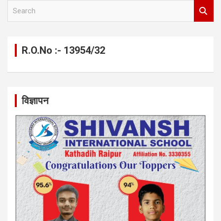
S
e
a
r
c
R.O.No :- 13954/32
h
विज्ञापन