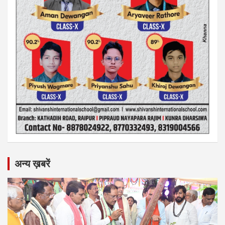
अन्य ख़बरें