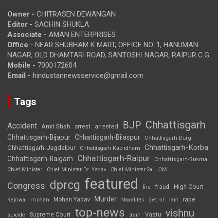
Owner -
CHITRASEN DEWANGAN
Editor -
SACHIN SHUKLA
Associate -
AMAN ENTERPRISES
Office -
NEAR SHUBHAM K MART, OFFICE NO. 1, HANUMAN
NAGAR, OLD DHAMTARI ROAD, SANTOSHI NAGAR, RAIPUR C.G.
Mobile -
7000172604
Email -
hindustannewsservice@gmail.com
Tags
Chhattisgarh
BJP
Accident
Amit Shah
arrested
arrest
Chhattisgarh-Bijapur
Chhattisgarh-Bilaspur
Chhattisgarh-Durg
Chhattisgarh-Korba
Chhattisgarh-Jagdalpur
Chhattisgarh-Kabirdham
Chhattisgarh-Raipur
Chhattisgarh-Raigarh
Chhattisgarh-Sukma
CM
Chief Minister
Chief Minister Dr. Yadav
Chief Minister Sai
featured
dprcg
Congress
High Court
fire
fraud
Murder
rape
Mohan Yadav
Naxalites
rain
Kejriwal
mohan
petrol
top-news
vishnu
Supreme Court
Vastu
suicide
train