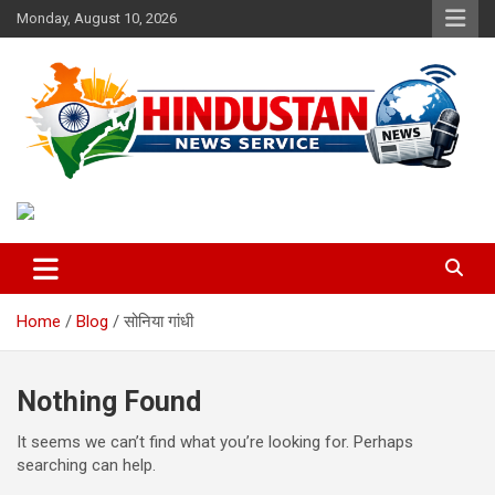
Skip
Monday, August 10, 2026
to
content
Voice of the Nation
Hindustan News Service
Home
Blog
सोनिया गांधी
Nothing Found
It seems we can’t find what you’re looking for. Perhaps
searching can help.