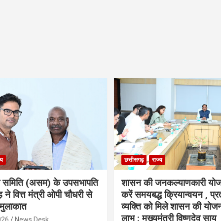
्य
छत्तीसगढ़
राज्य
ा समिति (असम) के उपसभापति
शासन की जनकल्याणकारी योज
 ने वित्त मंत्री ओपी चौधरी से
करें समयबद्ध क्रियान्वयन , प्रत
मुलाकात
व्यक्ति को मिले शासन की योज
लाभ : मुख्यमंत्री विष्णुदेव साय
026
News Desk