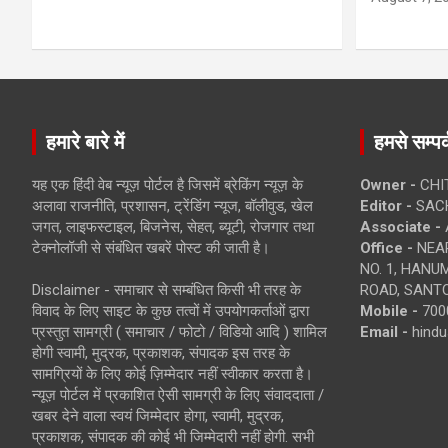
हमारे बारे में
हमसे सम्पर्
यह एक हिंदी वेब न्यूज़ पोर्टल है जिसमें ब्रेकिंग न्यूज़ के
Owner -
CHI
अलावा राजनीति, प्रशासन, ट्रेंडिंग न्यूज, बॉलीवुड, खेल
Editor -
SACH
जगत, लाइफस्टाइल, बिजनेस, सेहत, ब्यूटी, रोजगार तथा
Associate -
टेक्नोलॉजी से संबंधित खबरें पोस्ट की जाती है।
Office -
NEAR
NO. 1, HAN
Disclaimer - समाचार से सम्बंधित किसी भी तरह के
ROAD, SANTO
विवाद के लिए साइट के कुछ तत्वों में उपयोगकर्ताओं द्वारा
Mobile -
700
प्रस्तुत सामग्री ( समाचार / फोटो / विडियो आदि ) शामिल
Email -
hind
होगी स्वामी, मुद्रक, प्रकाशक, संपादक इस तरह के
सामग्रियों के लिए कोई ज़िम्मेदार नहीं स्वीकार करता है।
न्यूज़ पोर्टल में प्रकाशित ऐसी सामग्री के लिए संवाददाता /
खबर देने वाला स्वयं जिम्मेदार होगा, स्वामी, मुद्रक,
प्रकाशक, संपादक की कोई भी जिम्मेदारी नहीं होगी. सभी