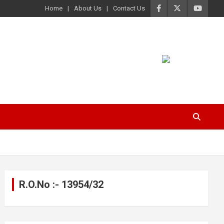
Home
About Us
Contact Us
R.O.No :- 13954/32