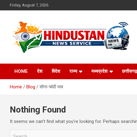
Skip
Friday, August 7, 2026
to
content
Voice of the Nation
Hindustan News
HOME
देश
विदेश
राज्य
मध्यप्रदेश
छत्तीसगढ़
Service
Home
Blog
सोना-चांदी भाव
Nothing Found
It seems we can’t find what you’re looking for. Perhaps searchi
S