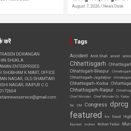
August 7, 2026
News Desk
क करें
Tags
TRASEN DEWANGAN
Accident
Amit Shah
arre
arrest
IN SHUKLA
Chhattisgarh
Chhattisgar
AMAN ENTERPRISES
Chhattisgarh-Bilaspur
Chhattisgar
 SHUBHAM K MART, OFFICE
Chhattisgarh-Jagdalpur
Chhattisga
UMAN NAGAR, OLD DHAMTARI
Chhattisgarh-Korba
Chhattisga
SHI NAGAR, RAIPUR C.G.
Chhattisgarh-Raipur
0172604
Chhattis
ustannewsservice@gmail.com
Chief Minister
Chief Minister Dr. Yadav
dprcg
Congress
CM
Sai
featured
High
fire
fraud
Mur
Mohan Yadav
Kejriwal
mohan