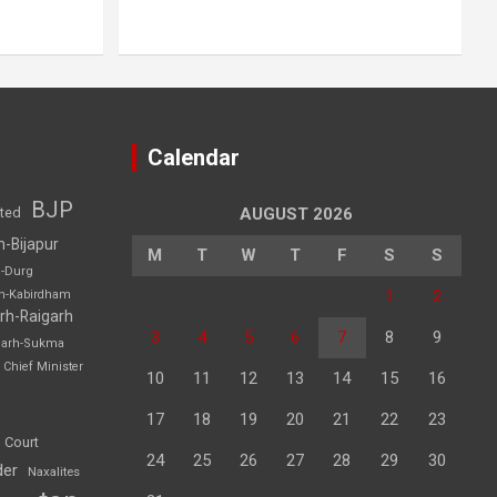
Calendar
BJP
sted
AUGUST 2026
h-Bijapur
M
T
W
T
F
S
S
h-Durg
1
2
rh-Kabirdham
rh-Raigarh
3
4
5
6
7
8
9
garh-Sukma
Chief Minister
10
11
12
13
14
15
16
17
18
19
20
21
22
23
 Court
24
25
26
27
28
29
30
der
Naxalites