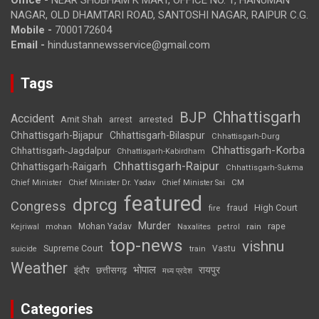
NAGAR, OLD DHAMTARI ROAD, SANTOSHI NAGAR, RAIPUR C.G.
Mobile -
7000172604
Email -
hindustannewsservice@gmail.com
Tags
Chhattisgarh
BJP
Accident
Amit Shah
arrested
arrest
Chhattisgarh-Bijapur
Chhattisgarh-Bilaspur
Chhattisgarh-Durg
Chhattisgarh-Korba
Chhattisgarh-Jagdalpur
Chhattisgarh-Kabirdham
Chhattisgarh-Raipur
Chhattisgarh-Raigarh
Chhattisgarh-Sukma
CM
Chief Minister
Chief Minister Dr. Yadav
Chief Minister Sai
featured
dprcg
Congress
High Court
fire
fraud
Murder
rape
Mohan Yadav
Naxalites
rain
Kejriwal
mohan
petrol
top-news
vishnu
Supreme Court
Vastu
suicide
train
Weather
भोपाल
रायपुर
इंदौर
छत्तीसगढ़
मध्य प्रदेश
Categories