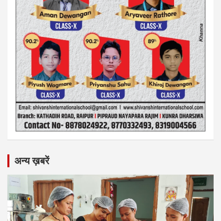
अन्य ख़बरें