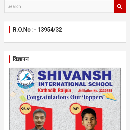
S
e
a
r
c
R.O.No :- 13954/32
h
विज्ञापन