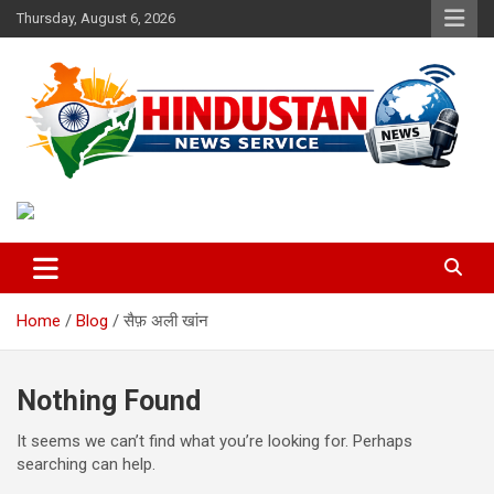
Skip
Thursday, August 6, 2026
to
content
Voice of the Nation
Hindustan News Service
Home
Blog
सैफ़ अली खांन
Nothing Found
It seems we can’t find what you’re looking for. Perhaps
searching can help.