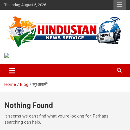
Skip
Thursday, August 6, 2026
to
content
Voice of the Nation
Hindustan News Service
Home
Blog
सुरक्षाकर्मी
Nothing Found
It seems we can’t find what you’re looking for. Perhaps
searching can help.