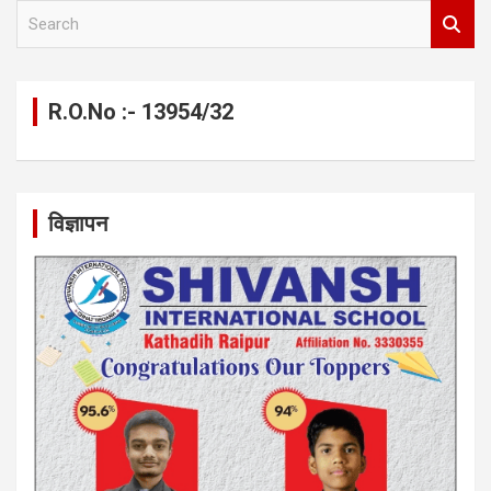
S
e
a
r
c
R.O.No :- 13954/32
h
विज्ञापन