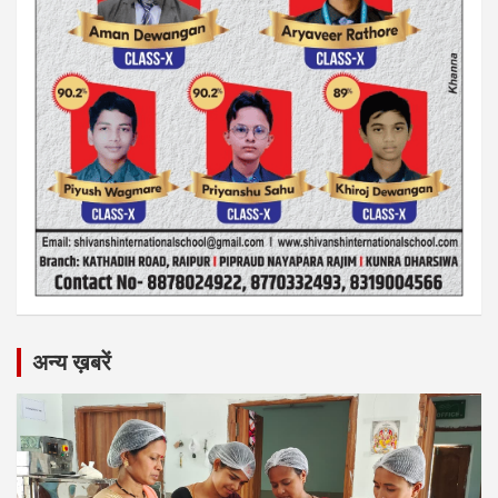
अन्य ख़बरें