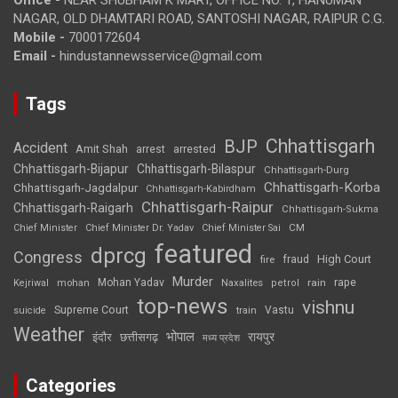
NAGAR, OLD DHAMTARI ROAD, SANTOSHI NAGAR, RAIPUR C.G.
Mobile -
7000172604
Email -
hindustannewsservice@gmail.com
Tags
Chhattisgarh
BJP
Accident
Amit Shah
arrested
arrest
Chhattisgarh-Bijapur
Chhattisgarh-Bilaspur
Chhattisgarh-Durg
Chhattisgarh-Korba
Chhattisgarh-Jagdalpur
Chhattisgarh-Kabirdham
Chhattisgarh-Raipur
Chhattisgarh-Raigarh
Chhattisgarh-Sukma
CM
Chief Minister
Chief Minister Dr. Yadav
Chief Minister Sai
featured
dprcg
Congress
High Court
fire
fraud
Murder
rape
Mohan Yadav
Naxalites
rain
Kejriwal
mohan
petrol
top-news
vishnu
Supreme Court
Vastu
suicide
train
Weather
भोपाल
रायपुर
इंदौर
छत्तीसगढ़
मध्य प्रदेश
Categories