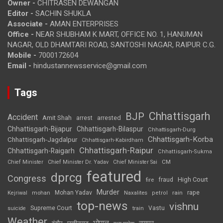
Owner -
CHITRASEN DEWANGAN
Editor -
SACHIN SHUKLA
Associate -
AMAN ENTERPRISES
Office -
NEAR SHUBHAM K MART, OFFICE NO. 1, HANUMAN
NAGAR, OLD DHAMTARI ROAD, SANTOSHI NAGAR, RAIPUR C.G.
Mobile -
7000172604
Email -
hindustannewsservice@gmail.com
Tags
Chhattisgarh
BJP
Accident
Amit Shah
arrested
arrest
Chhattisgarh-Bijapur
Chhattisgarh-Bilaspur
Chhattisgarh-Durg
Chhattisgarh-Korba
Chhattisgarh-Jagdalpur
Chhattisgarh-Kabirdham
Chhattisgarh-Raipur
Chhattisgarh-Raigarh
Chhattisgarh-Sukma
CM
Chief Minister
Chief Minister Dr. Yadav
Chief Minister Sai
featured
dprcg
Congress
High Court
fire
fraud
Murder
rape
Mohan Yadav
Naxalites
rain
Kejriwal
mohan
petrol
top-news
vishnu
Supreme Court
Vastu
suicide
train
Weather
भोपाल
रायपुर