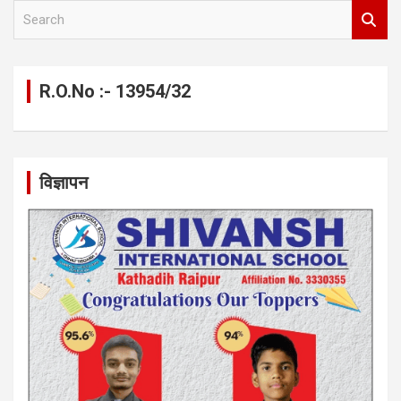
S
e
a
r
c
R.O.No :- 13954/32
h
विज्ञापन