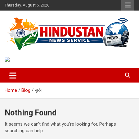
Skip
Thursday, August 6, 2026
to
content
Voice of the Nation
Hindustan News Service
Home
Blog
सुरंग
Nothing Found
It seems we can’t find what you’re looking for. Perhaps
searching can help.