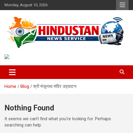
Skip
Monday, August 10, 2026
to
content
Voice of the Nation
Hindustan News Service
Home
Blog
श्री मंजूनाथ मंदिर उद्घाटन
Nothing Found
It seems we can’t find what you’re looking for. Perhaps
searching can help.