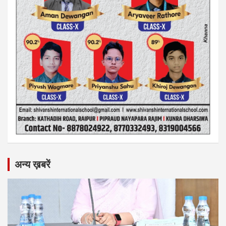
अन्य ख़बरें