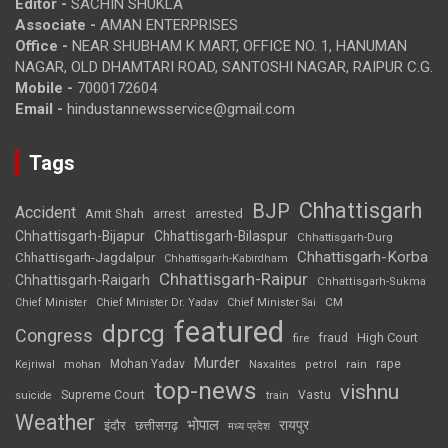
Editor -
SACHIN SHUKLA
Associate -
AMAN ENTERPRISES
Office -
NEAR SHUBHAM K MART, OFFICE NO. 1, HANUMAN
NAGAR, OLD DHAMTARI ROAD, SANTOSHI NAGAR, RAIPUR C.G.
Mobile -
7000172604
Email -
hindustannewsservice@gmail.com
Tags
Chhattisgarh
BJP
Accident
Amit Shah
arrested
arrest
Chhattisgarh-Bijapur
Chhattisgarh-Bilaspur
Chhattisgarh-Durg
Chhattisgarh-Korba
Chhattisgarh-Jagdalpur
Chhattisgarh-Kabirdham
Chhattisgarh-Raipur
Chhattisgarh-Raigarh
Chhattisgarh-Sukma
CM
Chief Minister
Chief Minister Dr. Yadav
Chief Minister Sai
featured
dprcg
Congress
High Court
fire
fraud
Murder
rape
Mohan Yadav
Naxalites
rain
Kejriwal
mohan
petrol
top-news
vishnu
Supreme Court
Vastu
suicide
train
Weather
भोपाल
रायपुर
इंदौर
छत्तीसगढ़
मध्य प्रदेश