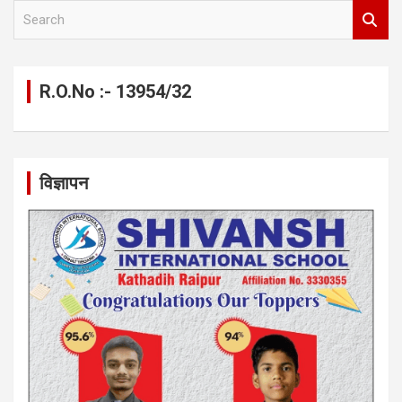
S
e
a
r
c
R.O.No :- 13954/32
h
विज्ञापन