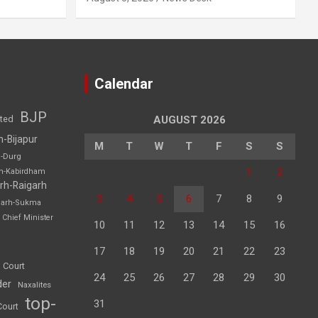
Calendar
BJP
sted
AUGUST 2026
h-Bijapur
M
T
W
T
F
S
S
h-Durg
1
2
rh-Kabirdham
rh-Raigarh
3
4
5
6
7
8
9
garh-Sukma
Chief Minister
10
11
12
13
14
15
16
17
18
19
20
21
22
23
 Court
24
25
26
27
28
29
30
der
Naxalites
top-
31
Court