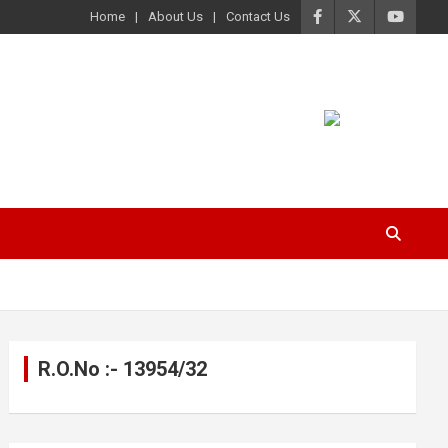
Home
About Us
Contact Us
R.O.No :- 13954/32