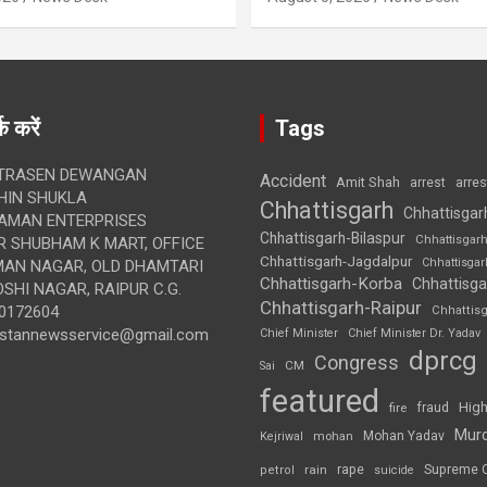
क करें
Tags
TRASEN DEWANGAN
Accident
Amit Shah
arre
arrest
IN SHUKLA
Chhattisgarh
Chhattisgar
AMAN ENTERPRISES
Chhattisgarh-Bilaspur
Chhattisgar
 SHUBHAM K MART, OFFICE
Chhattisgarh-Jagdalpur
Chhattisga
UMAN NAGAR, OLD DHAMTARI
Chhattisgarh-Korba
Chhattisga
SHI NAGAR, RAIPUR C.G.
Chhattisgarh-Raipur
0172604
Chhattis
ustannewsservice@gmail.com
Chief Minister
Chief Minister Dr. Yadav
dprcg
Congress
CM
Sai
featured
High
fire
fraud
Mur
Mohan Yadav
Kejriwal
mohan
rape
Supreme 
rain
petrol
suicide