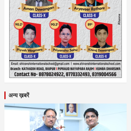
अन्य ख़बरें