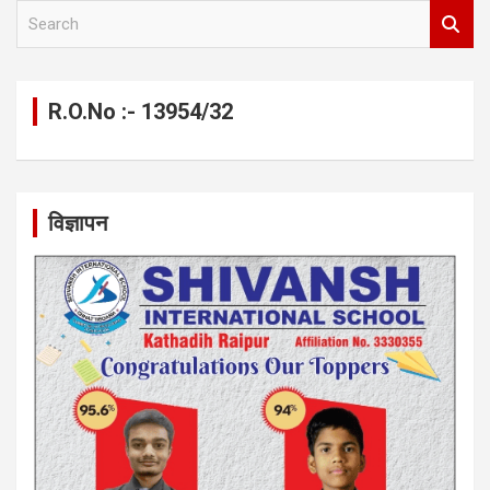
S
e
a
r
c
R.O.No :- 13954/32
h
विज्ञापन