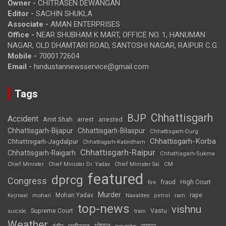
Owner -
CHITRASEN DEWANGAN
Editor -
SACHIN SHUKLA
Associate -
AMAN ENTERPRISES
Office -
NEAR SHUBHAM K MART, OFFICE NO. 1, HANUMAN
NAGAR, OLD DHAMTARI ROAD, SANTOSHI NAGAR, RAIPUR C.G.
Mobile -
7000172604
Email -
hindustannewsservice@gmail.com
Tags
Chhattisgarh
BJP
Accident
Amit Shah
arrested
arrest
Chhattisgarh-Bijapur
Chhattisgarh-Bilaspur
Chhattisgarh-Durg
Chhattisgarh-Korba
Chhattisgarh-Jagdalpur
Chhattisgarh-Kabirdham
Chhattisgarh-Raipur
Chhattisgarh-Raigarh
Chhattisgarh-Sukma
CM
Chief Minister
Chief Minister Dr. Yadav
Chief Minister Sai
featured
dprcg
Congress
High Court
fire
fraud
Murder
rape
Mohan Yadav
Naxalites
rain
Kejriwal
mohan
petrol
top-news
vishnu
Supreme Court
Vastu
suicide
train
Weather
भोपाल
रायपुर