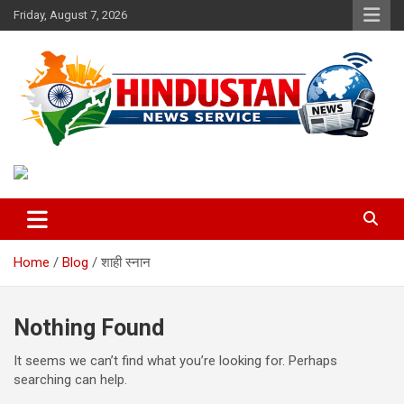
Skip
Friday, August 7, 2026
to
content
Voice of the Nation
Hindustan News Service
Home
Blog
शाही स्नान
Nothing Found
It seems we can’t find what you’re looking for. Perhaps
searching can help.