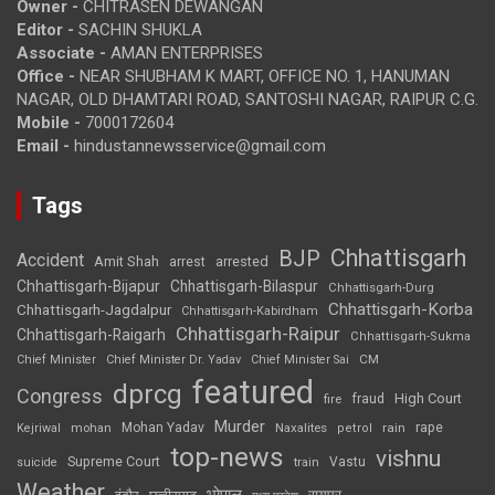
Owner -
CHITRASEN DEWANGAN
Editor -
SACHIN SHUKLA
Associate -
AMAN ENTERPRISES
Office -
NEAR SHUBHAM K MART, OFFICE NO. 1, HANUMAN
NAGAR, OLD DHAMTARI ROAD, SANTOSHI NAGAR, RAIPUR C.G.
Mobile -
7000172604
Email -
hindustannewsservice@gmail.com
Tags
Chhattisgarh
BJP
Accident
Amit Shah
arrested
arrest
Chhattisgarh-Bijapur
Chhattisgarh-Bilaspur
Chhattisgarh-Durg
Chhattisgarh-Korba
Chhattisgarh-Jagdalpur
Chhattisgarh-Kabirdham
Chhattisgarh-Raipur
Chhattisgarh-Raigarh
Chhattisgarh-Sukma
CM
Chief Minister
Chief Minister Dr. Yadav
Chief Minister Sai
featured
dprcg
Congress
High Court
fire
fraud
Murder
rape
Mohan Yadav
Naxalites
rain
Kejriwal
mohan
petrol
top-news
vishnu
Supreme Court
Vastu
suicide
train
Weather
भोपाल
रायपुर