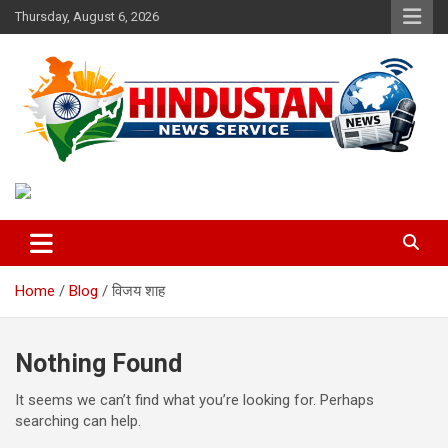
Skip
Thursday, August 6, 2026
to
content
Voice of the Nation
Hindustan News Service
Home
Blog
विजय शाह
Nothing Found
It seems we can’t find what you’re looking for. Perhaps
searching can help.