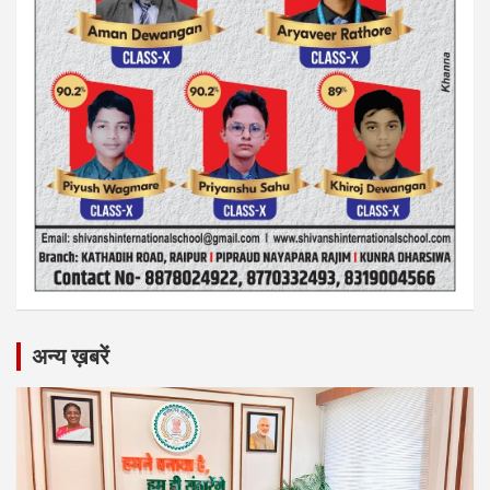
अन्य ख़बरें