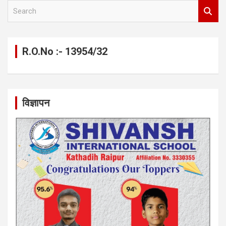
S
e
a
r
c
R.O.No :- 13954/32
h
विज्ञापन