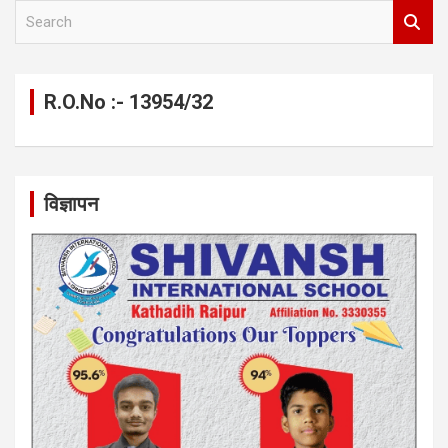
S
e
a
r
c
R.O.No :- 13954/32
h
विज्ञापन