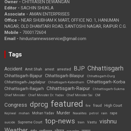
Owner -
CHITRASEN DEWANGAN
Editor -
SACHIN SHUKLA
Associate -
AMAN ENTERPRISES
Office -
NEAR SHUBHAM K MART, OFFICE NO. 1, HANUMAN
NAGAR, OLD DHAMTARI ROAD, SANTOSHI NAGAR, RAIPUR C.G.
Mobile -
7000172604
Email -
hindustannewsservice@gmail.com
Tags
Chhattisgarh
BJP
Accident
Amit Shah
arrested
arrest
Chhattisgarh-Bijapur
Chhattisgarh-Bilaspur
Chhattisgarh-Durg
Chhattisgarh-Korba
Chhattisgarh-Jagdalpur
Chhattisgarh-Kabirdham
Chhattisgarh-Raipur
Chhattisgarh-Raigarh
Chhattisgarh-Sukma
CM
Chief Minister
Chief Minister Dr. Yadav
Chief Minister Sai
featured
dprcg
Congress
High Court
fire
fraud
Murder
rape
Mohan Yadav
Naxalites
rain
Kejriwal
mohan
petrol
top-news
vishnu
Supreme Court
Vastu
suicide
train
Weather
भोपाल
रायपुर