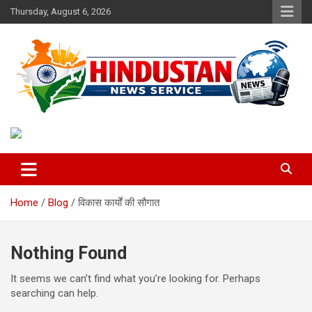
Skip
Thursday, August 6, 2026
to
content
Voice of the Nation
Hindustan News Service
Home
Blog
विकास कार्यों की सौगात
Nothing Found
It seems we can’t find what you’re looking for. Perhaps
searching can help.