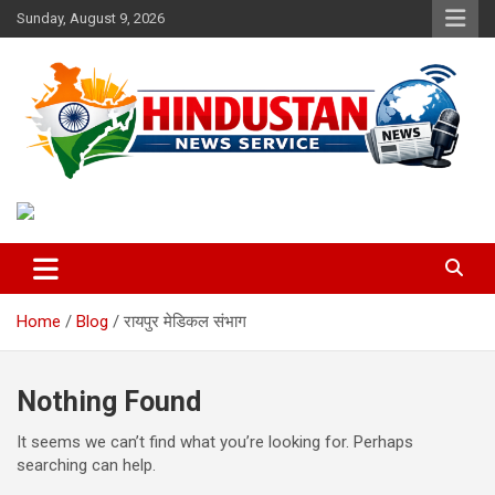
Skip
Sunday, August 9, 2026
to
content
Voice of the Nation
Hindustan News Service
Home
Blog
रायपुर मेडिकल संभाग
Nothing Found
It seems we can’t find what you’re looking for. Perhaps
searching can help.