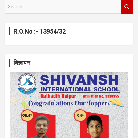
S
e
a
r
c
R.O.No :- 13954/32
h
विज्ञापन