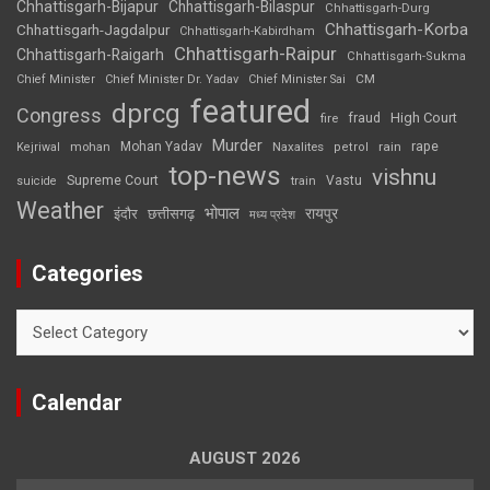
Chhattisgarh-Bijapur
Chhattisgarh-Bilaspur
Chhattisgarh-Durg
Chhattisgarh-Korba
Chhattisgarh-Jagdalpur
Chhattisgarh-Kabirdham
Chhattisgarh-Raipur
Chhattisgarh-Raigarh
Chhattisgarh-Sukma
CM
Chief Minister
Chief Minister Dr. Yadav
Chief Minister Sai
featured
dprcg
Congress
High Court
fire
fraud
Murder
rape
Mohan Yadav
Naxalites
rain
Kejriwal
mohan
petrol
top-news
vishnu
Supreme Court
Vastu
suicide
train
Weather
भोपाल
रायपुर
इंदौर
छत्तीसगढ़
मध्य प्रदेश
Categories
Categories
Calendar
AUGUST 2026