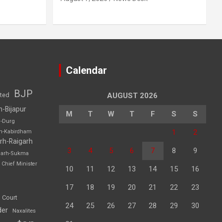
Calendar
BJP
sted
AUGUST 2026
h-Bijapur
M
T
W
T
F
S
S
h-Durg
1
2
rh-Kabirdham
rh-Raigarh
3
4
5
6
7
8
9
garh-Sukma
Chief Minister
10
11
12
13
14
15
16
17
18
19
20
21
22
23
 Court
24
25
26
27
28
29
30
der
Naxalites