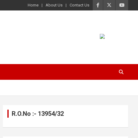
Home
About Us
Contact Us
R.O.No :- 13954/32