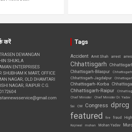
क करें
Tags
TRASEN DEWANGAN
Accident
Amit Shah
arre
arrest
IN SHUKLA
Chhattisgarh
Chhattisgar
AMAN ENTERPRISES
Chhattisgarh-Bilaspur
Chhattisgar
 SHUBHAM K MART, OFFICE
Chhattisgarh-Jagdalpur
Chhattisga
UMAN NAGAR, OLD DHAMTARI
Chhattisgarh-Korba
Chhattisga
SHI NAGAR, RAIPUR C.G.
Chhattisgarh-Raipur
0172604
Chhattis
ustannewsservice@gmail.com
Chief Minister
Chief Minister Dr. Yadav
dprcg
Congress
CM
Sai
featured
High
fire
fraud
Mur
Mohan Yadav
Kejriwal
mohan