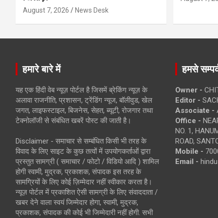
August 7, 2026
News Desk
हमारे बारे में
हमसे सम्पर्
यह एक हिंदी वेब न्यूज़ पोर्टल है जिसमें ब्रेकिंग न्यूज़ के
Owner -
CHI
अलावा राजनीति, प्रशासन, ट्रेंडिंग न्यूज, बॉलीवुड, खेल
Editor -
SACH
जगत, लाइफस्टाइल, बिजनेस, सेहत, ब्यूटी, रोजगार तथा
Associate -
टेक्नोलॉजी से संबंधित खबरें पोस्ट की जाती है।
Office -
NEAR
NO. 1, HAN
Disclaimer - समाचार से सम्बंधित किसी भी तरह के
ROAD, SANTO
विवाद के लिए साइट के कुछ तत्वों में उपयोगकर्ताओं द्वारा
Mobile -
700
प्रस्तुत सामग्री ( समाचार / फोटो / विडियो आदि ) शामिल
Email -
hind
होगी स्वामी, मुद्रक, प्रकाशक, संपादक इस तरह के
सामग्रियों के लिए कोई ज़िम्मेदार नहीं स्वीकार करता है।
न्यूज़ पोर्टल में प्रकाशित ऐसी सामग्री के लिए संवाददाता /
खबर देने वाला स्वयं जिम्मेदार होगा, स्वामी, मुद्रक,
प्रकाशक, संपादक की कोई भी जिम्मेदारी नहीं होगी. सभी