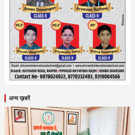
अन्य ख़बरें