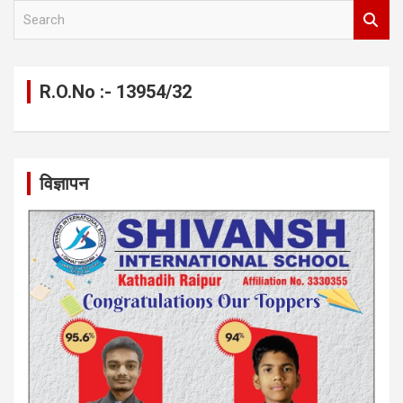
S
e
a
r
c
R.O.No :- 13954/32
h
विज्ञापन