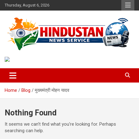
Skip
Thursday, August 6, 2026
to
content
Voice of the Nation
Hindustan News Service
Home
Blog
मुख्यमंत्री मोहन यादव
Nothing Found
It seems we can’t find what you’re looking for. Perhaps
searching can help.