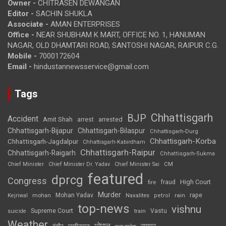
Owner -
CHITRASEN DEWANGAN
Editor -
SACHIN SHUKLA
Associate -
AMAN ENTERPRISES
Office -
NEAR SHUBHAM K MART, OFFICE NO. 1, HANUMAN
NAGAR, OLD DHAMTARI ROAD, SANTOSHI NAGAR, RAIPUR C.G.
Mobile -
7000172604
Email -
hindustannewsservice@gmail.com
Tags
Chhattisgarh
BJP
Accident
Amit Shah
arrested
arrest
Chhattisgarh-Bijapur
Chhattisgarh-Bilaspur
Chhattisgarh-Durg
Chhattisgarh-Korba
Chhattisgarh-Jagdalpur
Chhattisgarh-Kabirdham
Chhattisgarh-Raipur
Chhattisgarh-Raigarh
Chhattisgarh-Sukma
CM
Chief Minister
Chief Minister Dr. Yadav
Chief Minister Sai
featured
dprcg
Congress
High Court
fire
fraud
Murder
rape
Mohan Yadav
Naxalites
rain
Kejriwal
mohan
petrol
top-news
vishnu
Supreme Court
Vastu
suicide
train
Weather
भोपाल
रायपुर