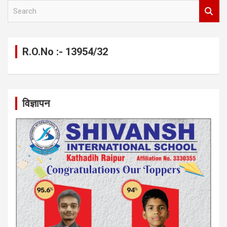
S
e
a
r
c
R.O.No :- 13954/32
h
विज्ञापन