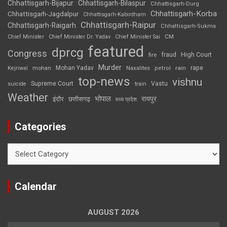
Chhattisgarh-Bijapur
Chhattisgarh-Bilaspur
Chhattisgarh-Durg
Chhattisgarh-Korba
Chhattisgarh-Jagdalpur
Chhattisgarh-Kabirdham
Chhattisgarh-Raipur
Chhattisgarh-Raigarh
Chhattisgarh-Sukma
CM
Chief Minister
Chief Minister Dr. Yadav
Chief Minister Sai
featured
dprcg
Congress
High Court
fire
fraud
Murder
rape
Mohan Yadav
Naxalites
rain
Kejriwal
mohan
petrol
top-news
vishnu
Supreme Court
Vastu
suicide
train
Weather
भोपाल
रायपुर
इंदौर
छत्तीसगढ़
मध्य प्रदेश
Categories
Categories
Calendar
AUGUST 2026