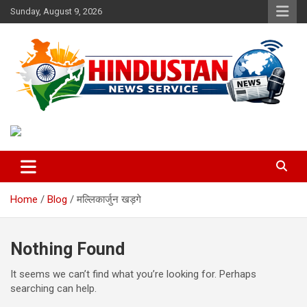
Skip
Sunday, August 9, 2026
to
content
Voice of the Nation
Hindustan News Service
Home
Blog
मल्लिकार्जुन खड़गे
Nothing Found
It seems we can’t find what you’re looking for. Perhaps
searching can help.