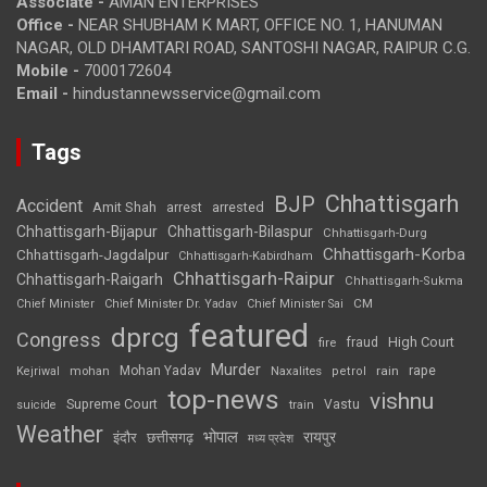
Associate -
AMAN ENTERPRISES
Office -
NEAR SHUBHAM K MART, OFFICE NO. 1, HANUMAN
NAGAR, OLD DHAMTARI ROAD, SANTOSHI NAGAR, RAIPUR C.G.
Mobile -
7000172604
Email -
hindustannewsservice@gmail.com
Tags
Chhattisgarh
BJP
Accident
Amit Shah
arrested
arrest
Chhattisgarh-Bijapur
Chhattisgarh-Bilaspur
Chhattisgarh-Durg
Chhattisgarh-Korba
Chhattisgarh-Jagdalpur
Chhattisgarh-Kabirdham
Chhattisgarh-Raipur
Chhattisgarh-Raigarh
Chhattisgarh-Sukma
CM
Chief Minister
Chief Minister Dr. Yadav
Chief Minister Sai
featured
dprcg
Congress
High Court
fire
fraud
Murder
rape
Mohan Yadav
Naxalites
rain
Kejriwal
mohan
petrol
top-news
vishnu
Supreme Court
Vastu
suicide
train
Weather
भोपाल
रायपुर
इंदौर
छत्तीसगढ़
मध्य प्रदेश