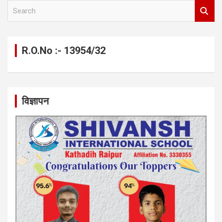
S
e
a
r
c
R.O.No :- 13954/32
h
विज्ञापन