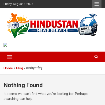
Skip
Friday, August 7, 2026
to
content
Voice of the Nation
Hindustan News Service
Home
Blog
मनमोहन सिंह
Nothing Found
It seems we can’t find what you’re looking for. Perhaps
searching can help.