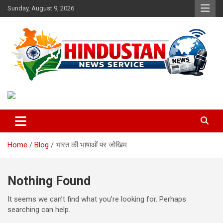
Skip
Sunday, August 9, 2026
to
content
Voice of the Nation
Hindustan News Service
Home
Blog
भारत की भाषाओं पर जोखिम
Nothing Found
It seems we can’t find what you’re looking for. Perhaps
searching can help.