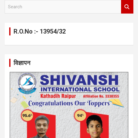
S
e
a
r
c
R.O.No :- 13954/32
h
विज्ञापन