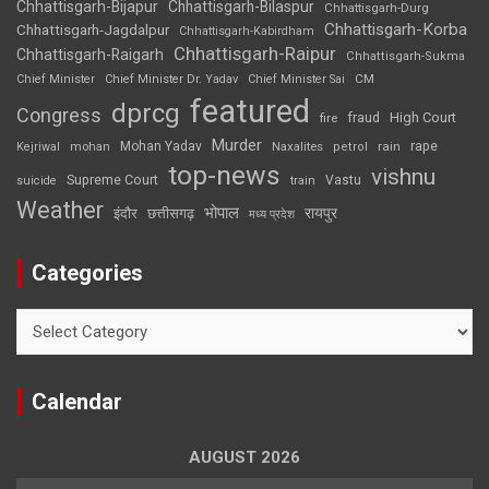
Chhattisgarh-Bijapur
Chhattisgarh-Bilaspur
Chhattisgarh-Durg
Chhattisgarh-Korba
Chhattisgarh-Jagdalpur
Chhattisgarh-Kabirdham
Chhattisgarh-Raipur
Chhattisgarh-Raigarh
Chhattisgarh-Sukma
CM
Chief Minister
Chief Minister Dr. Yadav
Chief Minister Sai
featured
dprcg
Congress
High Court
fire
fraud
Murder
rape
Mohan Yadav
Naxalites
rain
Kejriwal
mohan
petrol
top-news
vishnu
Supreme Court
Vastu
suicide
train
Weather
भोपाल
रायपुर
इंदौर
छत्तीसगढ़
मध्य प्रदेश
Categories
Categories
Calendar
AUGUST 2026