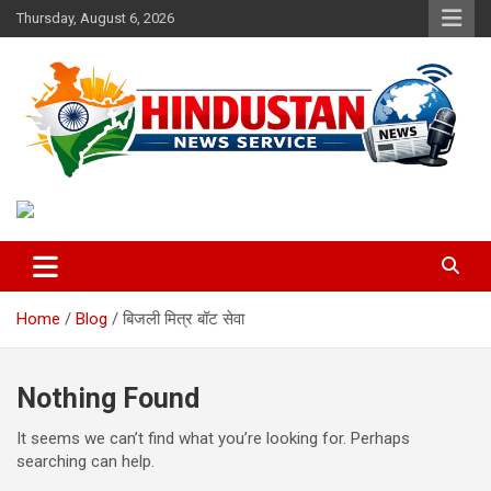
Skip
Thursday, August 6, 2026
to
content
Voice of the Nation
Hindustan News Service
Home
Blog
बिजली मित्र बॉट सेवा
Nothing Found
It seems we can’t find what you’re looking for. Perhaps
searching can help.