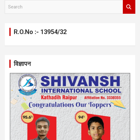
S
e
a
r
c
R.O.No :- 13954/32
h
विज्ञापन