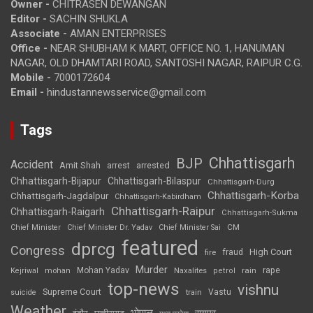
Owner -
CHITRASEN DEWANGAN
Editor -
SACHIN SHUKLA
Associate -
AMAN ENTERPRISES
Office -
NEAR SHUBHAM K MART, OFFICE NO. 1, HANUMAN
NAGAR, OLD DHAMTARI ROAD, SANTOSHI NAGAR, RAIPUR C.G.
Mobile -
7000172604
Email -
hindustannewsservice@gmail.com
Tags
Chhattisgarh
BJP
Accident
Amit Shah
arrested
arrest
Chhattisgarh-Bijapur
Chhattisgarh-Bilaspur
Chhattisgarh-Durg
Chhattisgarh-Korba
Chhattisgarh-Jagdalpur
Chhattisgarh-Kabirdham
Chhattisgarh-Raipur
Chhattisgarh-Raigarh
Chhattisgarh-Sukma
CM
Chief Minister
Chief Minister Dr. Yadav
Chief Minister Sai
featured
dprcg
Congress
High Court
fire
fraud
Murder
rape
Mohan Yadav
Naxalites
rain
Kejriwal
mohan
petrol
top-news
vishnu
Supreme Court
Vastu
suicide
train
Weather
भोपाल
रायपुर