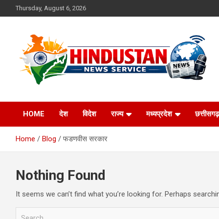
Skip
Thursday, August 6, 2026
to
content
Voice of the Nation
Hindustan News
HOME
देश
विदेश
राज्य
मध्यप्रदेश
छत्तीसगढ़
Service
Home
Blog
फडणवीस सरकार
Nothing Found
It seems we can’t find what you’re looking for. Perhaps searchi
S