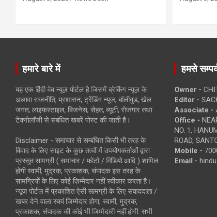
हमारे बारे में
हमसे सम्पर्
यह एक हिंदी वेब न्यूज़ पोर्टल है जिसमें ब्रेकिंग न्यूज़ के
Owner -
CHI
अलावा राजनीति, प्रशासन, ट्रेंडिंग न्यूज, बॉलीवुड, खेल
Editor -
SACH
जगत, लाइफस्टाइल, बिजनेस, सेहत, ब्यूटी, रोजगार तथा
Associate -
टेक्नोलॉजी से संबंधित खबरें पोस्ट की जाती है।
Office -
NEAR
NO. 1, HAN
Disclaimer - समाचार से सम्बंधित किसी भी तरह के
ROAD, SANTO
विवाद के लिए साइट के कुछ तत्वों में उपयोगकर्ताओं द्वारा
Mobile -
700
प्रस्तुत सामग्री ( समाचार / फोटो / विडियो आदि ) शामिल
Email -
hind
होगी स्वामी, मुद्रक, प्रकाशक, संपादक इस तरह के
सामग्रियों के लिए कोई ज़िम्मेदार नहीं स्वीकार करता है।
न्यूज़ पोर्टल में प्रकाशित ऐसी सामग्री के लिए संवाददाता /
खबर देने वाला स्वयं जिम्मेदार होगा, स्वामी, मुद्रक,
प्रकाशक, संपादक की कोई भी जिम्मेदारी नहीं होगी. सभी