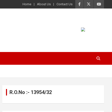
Home
About Us
Contact Us
R.O.No :- 13954/32