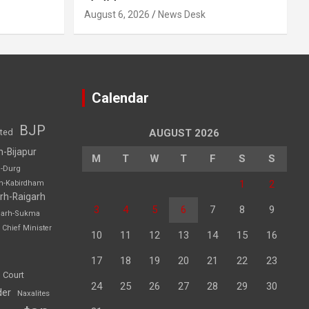
August 6, 2026
News Desk
Calendar
BJP
sted
AUGUST 2026
h-Bijapur
M
T
W
T
F
S
S
h-Durg
1
2
rh-Kabirdham
rh-Raigarh
3
4
5
6
7
8
9
garh-Sukma
Chief Minister
10
11
12
13
14
15
16
17
18
19
20
21
22
23
 Court
24
25
26
27
28
29
30
der
Naxalites