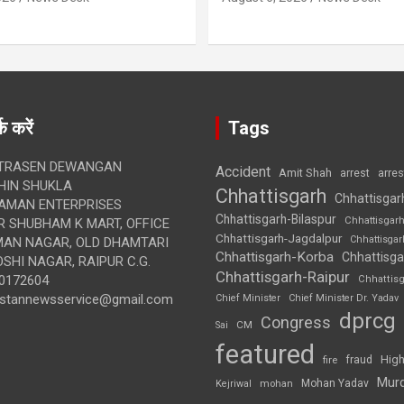
क करें
Tags
TRASEN DEWANGAN
Accident
Amit Shah
arre
arrest
IN SHUKLA
Chhattisgarh
Chhattisgar
AMAN ENTERPRISES
Chhattisgarh-Bilaspur
Chhattisgar
 SHUBHAM K MART, OFFICE
Chhattisgarh-Jagdalpur
Chhattisga
UMAN NAGAR, OLD DHAMTARI
Chhattisgarh-Korba
Chhattisga
SHI NAGAR, RAIPUR C.G.
Chhattisgarh-Raipur
0172604
Chhattis
ustannewsservice@gmail.com
Chief Minister
Chief Minister Dr. Yadav
dprcg
Congress
CM
Sai
featured
High
fire
fraud
Mur
Mohan Yadav
Kejriwal
mohan