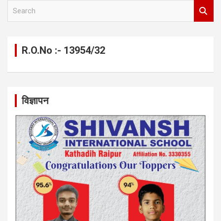
S
e
a
r
c
R.O.No :- 13954/32
h
विज्ञापन