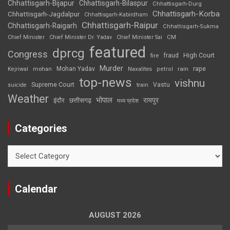
Chhattisgarh-Bijapur
Chhattisgarh-Bilaspur
Chhattisgarh-Durg
Chhattisgarh-Korba
Chhattisgarh-Jagdalpur
Chhattisgarh-Kabirdham
Chhattisgarh-Raipur
Chhattisgarh-Raigarh
Chhattisgarh-Sukma
CM
Chief Minister
Chief Minister Dr. Yadav
Chief Minister Sai
featured
dprcg
Congress
High Court
fire
fraud
Murder
rape
Mohan Yadav
Naxalites
rain
Kejriwal
mohan
petrol
top-news
vishnu
Supreme Court
Vastu
suicide
train
Weather
भोपाल
रायपुर
इंदौर
छत्तीसगढ़
मध्य प्रदेश
Categories
Categories
Calendar
AUGUST 2026