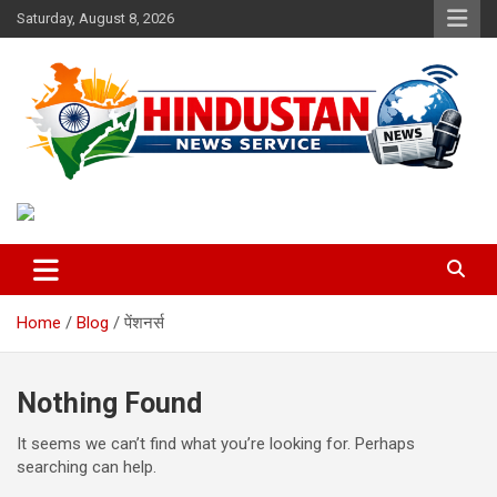
Skip
Saturday, August 8, 2026
to
content
Voice of the Nation
Hindustan News Service
Home
Blog
पेंशनर्स
Nothing Found
It seems we can’t find what you’re looking for. Perhaps
searching can help.