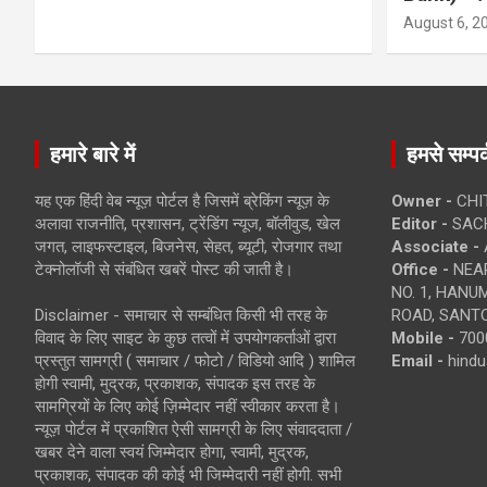
August 6, 2
हमारे बारे में
हमसे सम्पर्
यह एक हिंदी वेब न्यूज़ पोर्टल है जिसमें ब्रेकिंग न्यूज़ के
Owner -
CHI
अलावा राजनीति, प्रशासन, ट्रेंडिंग न्यूज, बॉलीवुड, खेल
Editor -
SACH
जगत, लाइफस्टाइल, बिजनेस, सेहत, ब्यूटी, रोजगार तथा
Associate -
टेक्नोलॉजी से संबंधित खबरें पोस्ट की जाती है।
Office -
NEAR
NO. 1, HAN
Disclaimer - समाचार से सम्बंधित किसी भी तरह के
ROAD, SANTO
विवाद के लिए साइट के कुछ तत्वों में उपयोगकर्ताओं द्वारा
Mobile -
700
प्रस्तुत सामग्री ( समाचार / फोटो / विडियो आदि ) शामिल
Email -
hind
होगी स्वामी, मुद्रक, प्रकाशक, संपादक इस तरह के
सामग्रियों के लिए कोई ज़िम्मेदार नहीं स्वीकार करता है।
न्यूज़ पोर्टल में प्रकाशित ऐसी सामग्री के लिए संवाददाता /
खबर देने वाला स्वयं जिम्मेदार होगा, स्वामी, मुद्रक,
प्रकाशक, संपादक की कोई भी जिम्मेदारी नहीं होगी. सभी