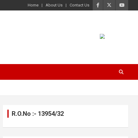
Home
About Us
Contact Us
R.O.No :- 13954/32