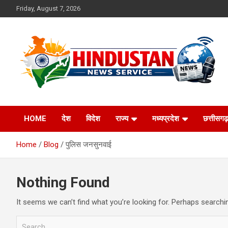
Skip
Friday, August 7, 2026
to
content
Voice of the Nation
Hindustan News
HOME
देश
विदेश
राज्य
मध्यप्रदेश
छत्तीसगढ़
Service
Home
Blog
पुलिस जनसुनवाई
Nothing Found
It seems we can’t find what you’re looking for. Perhaps searchi
S