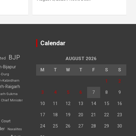
Calendar
BJP
sted
AUGUST 2026
h-Bijapur
M
T
W
T
F
S
S
h-Durg
1
2
rh-Kabirdham
rh-Raigarh
3
4
5
6
7
8
9
garh-Sukma
Chief Minister
10
11
12
13
14
15
16
17
18
19
20
21
22
23
 Court
24
25
26
27
28
29
30
der
Naxalites