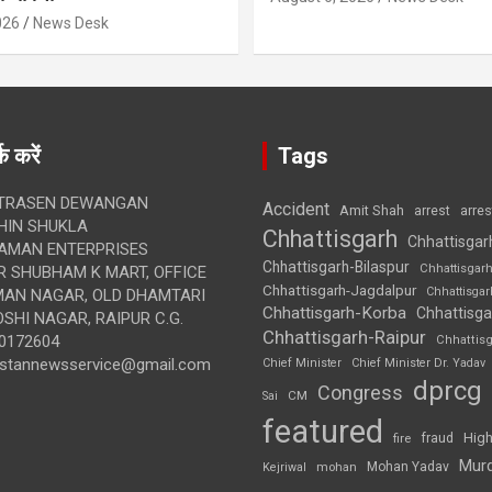
026
News Desk
क करें
Tags
TRASEN DEWANGAN
Accident
Amit Shah
arre
arrest
IN SHUKLA
Chhattisgarh
Chhattisgar
AMAN ENTERPRISES
Chhattisgarh-Bilaspur
Chhattisgar
 SHUBHAM K MART, OFFICE
Chhattisgarh-Jagdalpur
Chhattisga
UMAN NAGAR, OLD DHAMTARI
Chhattisgarh-Korba
Chhattisga
SHI NAGAR, RAIPUR C.G.
Chhattisgarh-Raipur
0172604
Chhattis
ustannewsservice@gmail.com
Chief Minister
Chief Minister Dr. Yadav
dprcg
Congress
CM
Sai
featured
High
fire
fraud
Mur
Mohan Yadav
Kejriwal
mohan