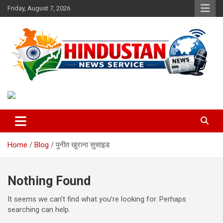
Skip
Friday, August 7, 2026
to
content
Voice of the Nation
Hindustan News Service
Home
Blog
पुनीत खुराना सुसाइड
Nothing Found
It seems we can’t find what you’re looking for. Perhaps
searching can help.