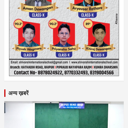
अन्य ख़बरें