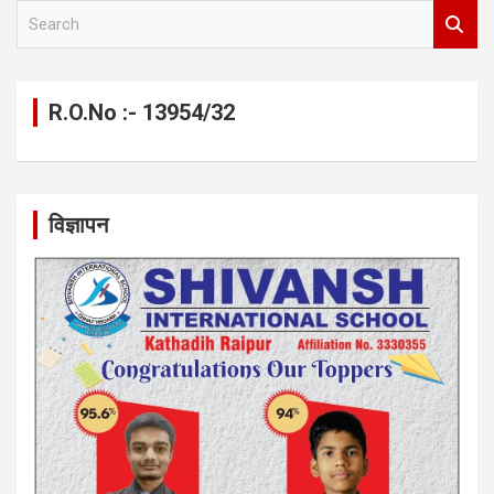
S
e
a
r
c
R.O.No :- 13954/32
h
विज्ञापन