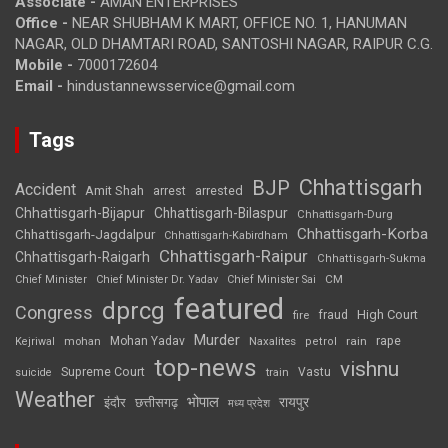
Associate -
AMAN ENTERPRISES
Office -
NEAR SHUBHAM K MART, OFFICE NO. 1, HANUMAN
NAGAR, OLD DHAMTARI ROAD, SANTOSHI NAGAR, RAIPUR C.G.
Mobile -
7000172604
Email -
hindustannewsservice@gmail.com
Tags
Chhattisgarh
BJP
Accident
Amit Shah
arrested
arrest
Chhattisgarh-Bijapur
Chhattisgarh-Bilaspur
Chhattisgarh-Durg
Chhattisgarh-Korba
Chhattisgarh-Jagdalpur
Chhattisgarh-Kabirdham
Chhattisgarh-Raipur
Chhattisgarh-Raigarh
Chhattisgarh-Sukma
CM
Chief Minister
Chief Minister Dr. Yadav
Chief Minister Sai
featured
dprcg
Congress
High Court
fire
fraud
Murder
rape
Mohan Yadav
Naxalites
rain
Kejriwal
mohan
petrol
top-news
vishnu
Supreme Court
Vastu
suicide
train
Weather
भोपाल
रायपुर
इंदौर
छत्तीसगढ़
मध्य प्रदेश