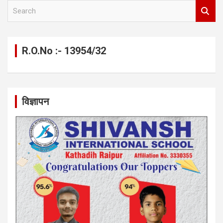
S
e
a
r
c
R.O.No :- 13954/32
h
विज्ञापन