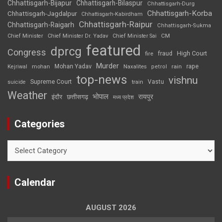
Chhattisgarh-Bijapur
Chhattisgarh-Bilaspur
Chhattisgarh-Durg
Chhattisgarh-Korba
Chhattisgarh-Jagdalpur
Chhattisgarh-Kabirdham
Chhattisgarh-Raipur
Chhattisgarh-Raigarh
Chhattisgarh-Sukma
CM
Chief Minister
Chief Minister Dr. Yadav
Chief Minister Sai
featured
dprcg
Congress
High Court
fire
fraud
Murder
rape
Mohan Yadav
Naxalites
rain
Kejriwal
mohan
petrol
top-news
vishnu
Supreme Court
Vastu
suicide
train
Weather
भोपाल
रायपुर
इंदौर
छत्तीसगढ़
मध्य प्रदेश
Categories
Categories
Calendar
AUGUST 2026