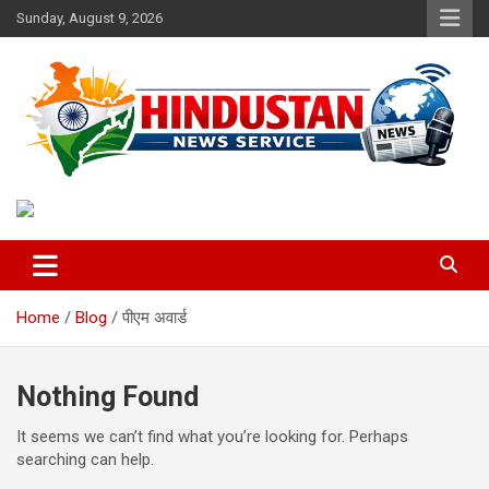
Skip
Sunday, August 9, 2026
to
content
Voice of the Nation
Hindustan News Service
Home
Blog
पीएम अवार्ड
Nothing Found
It seems we can’t find what you’re looking for. Perhaps
searching can help.