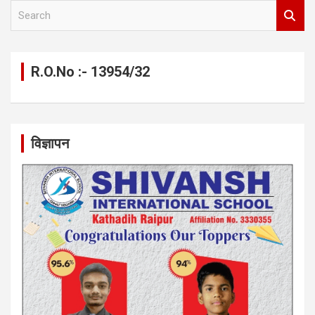
S
e
a
r
c
R.O.No :- 13954/32
h
विज्ञापन