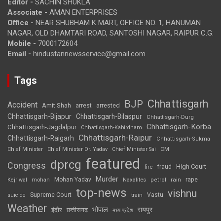
Editor -
SACHIN SHUKLA
Associate -
AMAN ENTERPRISES
Office -
NEAR SHUBHAM K MART, OFFICE NO. 1, HANUMAN
NAGAR, OLD DHAMTARI ROAD, SANTOSHI NAGAR, RAIPUR C.G.
Mobile -
7000172604
Email -
hindustannewsservice@gmail.com
Tags
Chhattisgarh
BJP
Accident
Amit Shah
arrested
arrest
Chhattisgarh-Bijapur
Chhattisgarh-Bilaspur
Chhattisgarh-Durg
Chhattisgarh-Korba
Chhattisgarh-Jagdalpur
Chhattisgarh-Kabirdham
Chhattisgarh-Raipur
Chhattisgarh-Raigarh
Chhattisgarh-Sukma
CM
Chief Minister
Chief Minister Dr. Yadav
Chief Minister Sai
featured
dprcg
Congress
High Court
fire
fraud
Murder
rape
Mohan Yadav
Naxalites
rain
Kejriwal
mohan
petrol
top-news
vishnu
Supreme Court
Vastu
suicide
train
Weather
भोपाल
रायपुर
इंदौर
छत्तीसगढ़
मध्य प्रदेश