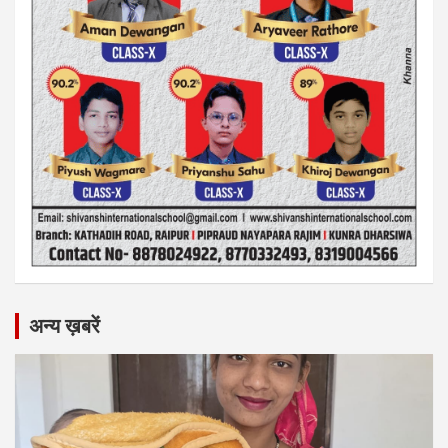
अन्य ख़बरें