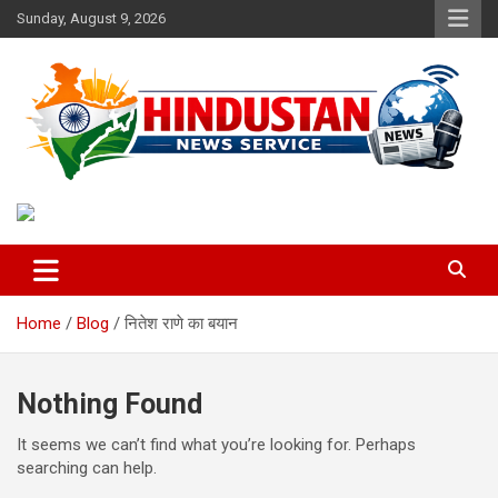
Skip
Sunday, August 9, 2026
to
content
Voice of the Nation
Hindustan News Service
Home
Blog
नितेश राणे का बयान
Nothing Found
It seems we can’t find what you’re looking for. Perhaps
searching can help.