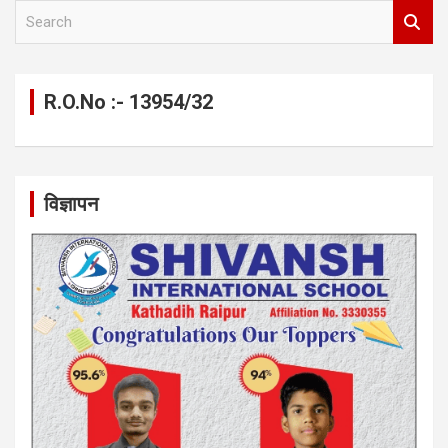
S
e
a
r
c
R.O.No :- 13954/32
h
विज्ञापन