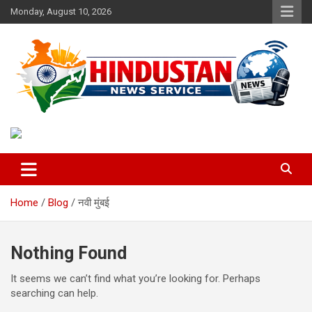
Skip
Monday, August 10, 2026
to
content
Voice of the Nation
Hindustan News Service
Home
Blog
नवी मुंबई
Nothing Found
It seems we can’t find what you’re looking for. Perhaps
searching can help.