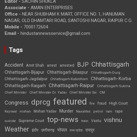
Editor -
SACHIN SHUKLA
Associate -
AMAN ENTERPRISES
Office -
NEAR SHUBHAM K MART, OFFICE NO. 1, HANUMAN
NAGAR, OLD DHAMTARI ROAD, SANTOSHI NAGAR, RAIPUR C.G.
Mobile -
7000172604
Email -
hindustannewsservice@gmail.com
Tags
Chhattisgarh
BJP
Accident
Amit Shah
arrested
arrest
Chhattisgarh-Bijapur
Chhattisgarh-Bilaspur
Chhattisgarh-Durg
Chhattisgarh-Korba
Chhattisgarh-Jagdalpur
Chhattisgarh-Kabirdham
Chhattisgarh-Raipur
Chhattisgarh-Raigarh
Chhattisgarh-Sukma
CM
Chief Minister
Chief Minister Dr. Yadav
Chief Minister Sai
featured
dprcg
Congress
High Court
fire
fraud
Murder
rape
Mohan Yadav
Naxalites
rain
Kejriwal
mohan
petrol
top-news
vishnu
Supreme Court
Vastu
suicide
train
Weather
भोपाल
रायपुर
इंदौर
छत्तीसगढ़
मध्य प्रदेश