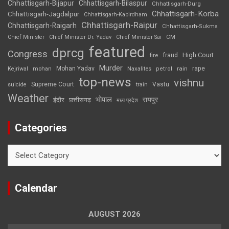
Chhattisgarh-Bijapur
Chhattisgarh-Bilaspur
Chhattisgarh-Durg
Chhattisgarh-Korba
Chhattisgarh-Jagdalpur
Chhattisgarh-Kabirdham
Chhattisgarh-Raipur
Chhattisgarh-Raigarh
Chhattisgarh-Sukma
CM
Chief Minister
Chief Minister Dr. Yadav
Chief Minister Sai
featured
dprcg
Congress
High Court
fire
fraud
Murder
rape
Mohan Yadav
Naxalites
rain
Kejriwal
mohan
petrol
top-news
vishnu
Supreme Court
Vastu
suicide
train
Weather
भोपाल
रायपुर
इंदौर
छत्तीसगढ़
मध्य प्रदेश
Categories
Categories
Calendar
AUGUST 2026