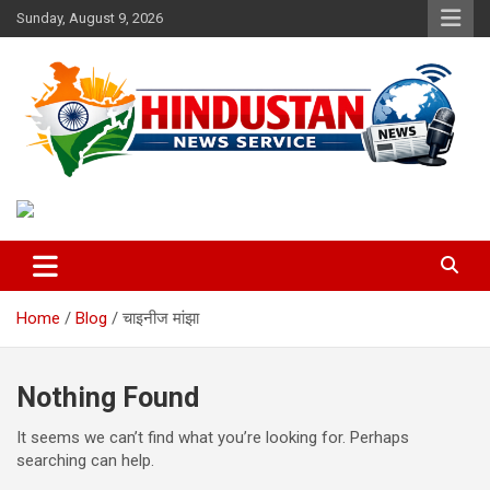
Skip
Sunday, August 9, 2026
to
content
Voice of the Nation
Hindustan News Service
Home
Blog
चाइनीज मांझा
Nothing Found
It seems we can’t find what you’re looking for. Perhaps
searching can help.