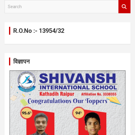
S
e
a
r
c
R.O.No :- 13954/32
h
विज्ञापन