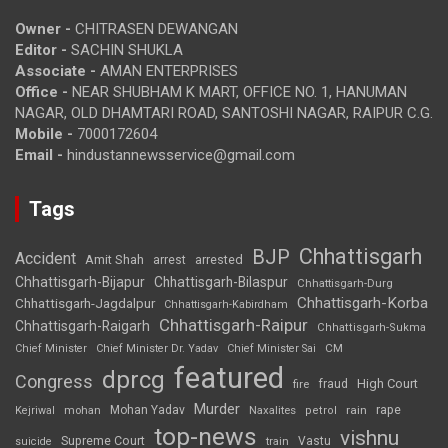
Owner -
CHITRASEN DEWANGAN
Editor -
SACHIN SHUKLA
Associate -
AMAN ENTERPRISES
Office -
NEAR SHUBHAM K MART, OFFICE NO. 1, HANUMAN
NAGAR, OLD DHAMTARI ROAD, SANTOSHI NAGAR, RAIPUR C.G.
Mobile -
7000172604
Email -
hindustannewsservice@gmail.com
Tags
Chhattisgarh
BJP
Accident
Amit Shah
arrested
arrest
Chhattisgarh-Bijapur
Chhattisgarh-Bilaspur
Chhattisgarh-Durg
Chhattisgarh-Korba
Chhattisgarh-Jagdalpur
Chhattisgarh-Kabirdham
Chhattisgarh-Raipur
Chhattisgarh-Raigarh
Chhattisgarh-Sukma
CM
Chief Minister
Chief Minister Dr. Yadav
Chief Minister Sai
featured
dprcg
Congress
High Court
fire
fraud
Murder
rape
Mohan Yadav
Naxalites
rain
Kejriwal
mohan
petrol
top-news
vishnu
Supreme Court
Vastu
suicide
train