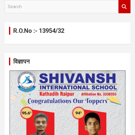
S
e
a
r
c
R.O.No :- 13954/32
h
विज्ञापन