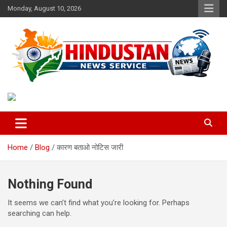
Skip
Monday, August 10, 2026
to
content
Voice of the Nation
Hindustan News Service
Home
Blog
कारण बताओ नोटिस जारी
Nothing Found
It seems we can’t find what you’re looking for. Perhaps
searching can help.