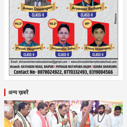
अन्य ख़बरें