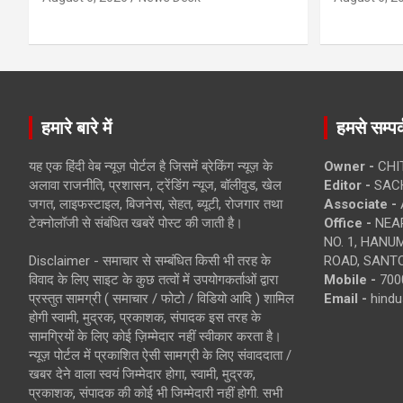
हमारे बारे में
हमसे सम्पर्
यह एक हिंदी वेब न्यूज़ पोर्टल है जिसमें ब्रेकिंग न्यूज़ के
Owner -
CHI
अलावा राजनीति, प्रशासन, ट्रेंडिंग न्यूज, बॉलीवुड, खेल
Editor -
SACH
जगत, लाइफस्टाइल, बिजनेस, सेहत, ब्यूटी, रोजगार तथा
Associate -
टेक्नोलॉजी से संबंधित खबरें पोस्ट की जाती है।
Office -
NEAR
NO. 1, HAN
Disclaimer - समाचार से सम्बंधित किसी भी तरह के
ROAD, SANTO
विवाद के लिए साइट के कुछ तत्वों में उपयोगकर्ताओं द्वारा
Mobile -
700
प्रस्तुत सामग्री ( समाचार / फोटो / विडियो आदि ) शामिल
Email -
hind
होगी स्वामी, मुद्रक, प्रकाशक, संपादक इस तरह के
सामग्रियों के लिए कोई ज़िम्मेदार नहीं स्वीकार करता है।
न्यूज़ पोर्टल में प्रकाशित ऐसी सामग्री के लिए संवाददाता /
खबर देने वाला स्वयं जिम्मेदार होगा, स्वामी, मुद्रक,
प्रकाशक, संपादक की कोई भी जिम्मेदारी नहीं होगी. सभी