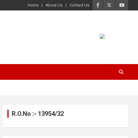
Home
About Us
Contact Us
R.O.No :- 13954/32