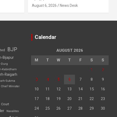
August 6, 2026
News Desk
Calendar
BJP
sted
AUGUST 2026
h-Bijapur
M
T
W
T
F
S
S
h-Durg
1
2
rh-Kabirdham
rh-Raigarh
3
4
5
6
7
8
9
garh-Sukma
Chief Minister
10
11
12
13
14
15
16
17
18
19
20
21
22
23
 Court
24
25
26
27
28
29
30
der
Naxalites