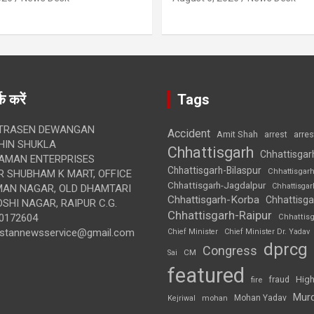
क करें
Tags
TRASEN DEWANGAN
Accident
Amit Shah
arre
arrest
IN SHUKLA
Chhattisgarh
Chhattisgar
AMAN ENTERPRISES
Chhattisgarh-Bilaspur
Chhattisgar
 SHUBHAM K MART, OFFICE
Chhattisgarh-Jagdalpur
Chhattisga
UMAN NAGAR, OLD DHAMTARI
Chhattisgarh-Korba
Chhattisga
SHI NAGAR, RAIPUR C.G.
Chhattisgarh-Raipur
0172604
Chhattis
ustannewsservice@gmail.com
Chief Minister
Chief Minister Dr. Yadav
dprcg
Congress
CM
Sai
featured
High
fire
fraud
Mur
Mohan Yadav
Kejriwal
mohan