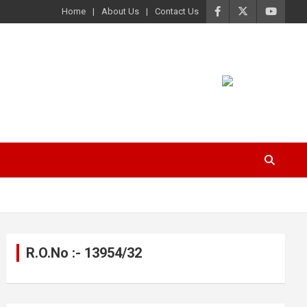
Home
About Us
Contact Us
R.O.No :- 13954/32