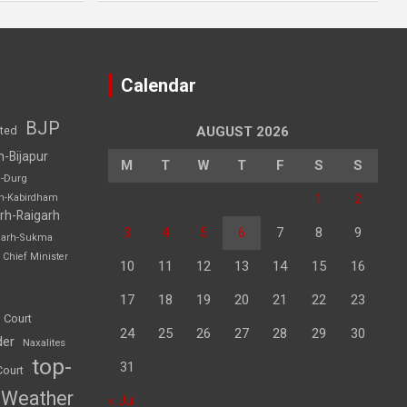
Calendar
BJP
sted
AUGUST 2026
h-Bijapur
M
T
W
T
F
S
S
h-Durg
1
2
rh-Kabirdham
rh-Raigarh
3
4
5
6
7
8
9
garh-Sukma
Chief Minister
10
11
12
13
14
15
16
17
18
19
20
21
22
23
 Court
24
25
26
27
28
29
30
der
Naxalites
top-
31
Court
Weather
« Jul