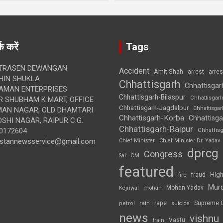
क करें
Tags
TRASEN DEWANGAN
Accident
Amit Shah
arre
arrest
IN SHUKLA
Chhattisgarh
Chhattisgar
AMAN ENTERPRISES
Chhattisgarh-Bilaspur
Chhattisgar
 SHUBHAM K MART, OFFICE
Chhattisgarh-Jagdalpur
Chhattisga
UMAN NAGAR, OLD DHAMTARI
Chhattisgarh-Korba
Chhattisga
SHI NAGAR, RAIPUR C.G.
Chhattisgarh-Raipur
0172604
Chhattis
ustannewsservice@gmail.com
Chief Minister
Chief Minister Dr. Yadav
dprcg
Congress
CM
Sai
featured
High
fire
fraud
Mur
Mohan Yadav
Kejriwal
mohan
rape
Supreme 
rain
petrol
suicide
news
vishnu
Vastu
train