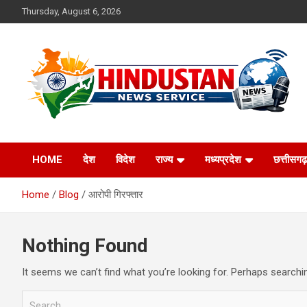
Skip
Thursday, August 6, 2026
to
content
Voice of the Nation
Hindustan News
HOME
देश
विदेश
राज्य
मध्यप्रदेश
छत्तीसगढ़
Service
Home
Blog
आरोपी गिरफ्तार
Nothing Found
It seems we can’t find what you’re looking for. Perhaps searchi
S