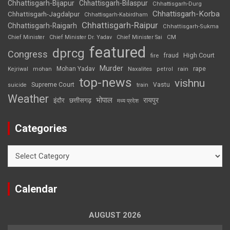
Chhattisgarh-Bijapur
Chhattisgarh-Bilaspur
Chhattisgarh-Durg
Chhattisgarh-Korba
Chhattisgarh-Jagdalpur
Chhattisgarh-Kabirdham
Chhattisgarh-Raipur
Chhattisgarh-Raigarh
Chhattisgarh-Sukma
CM
Chief Minister
Chief Minister Dr. Yadav
Chief Minister Sai
featured
dprcg
Congress
High Court
fire
fraud
Murder
rape
Mohan Yadav
Naxalites
rain
Kejriwal
mohan
petrol
top-news
vishnu
Supreme Court
Vastu
suicide
train
Weather
भोपाल
रायपुर
इंदौर
छत्तीसगढ़
मध्य प्रदेश
Categories
Categories
Calendar
AUGUST 2026