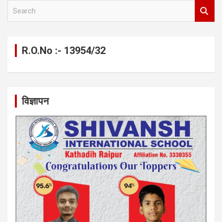
S
e
a
r
c
R.O.No :- 13954/32
h
विज्ञापन