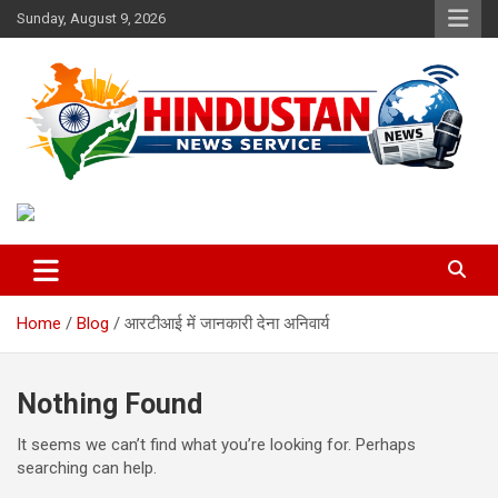
Skip
Sunday, August 9, 2026
to
content
Voice of the Nation
Hindustan News Service
Home
Blog
आरटीआई में जानकारी देना अनिवार्य
Nothing Found
It seems we can’t find what you’re looking for. Perhaps
searching can help.