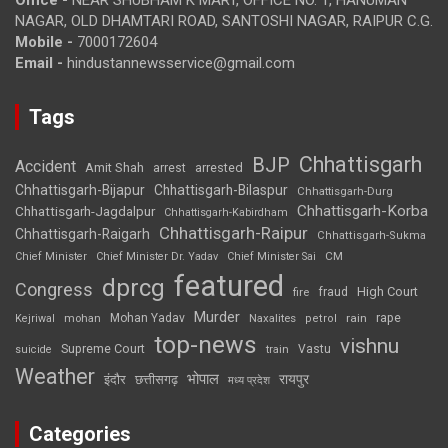
NAGAR, OLD DHAMTARI ROAD, SANTOSHI NAGAR, RAIPUR C.G.
Mobile -
7000172604
Email -
hindustannewsservice@gmail.com
Tags
Chhattisgarh
BJP
Accident
Amit Shah
arrested
arrest
Chhattisgarh-Bijapur
Chhattisgarh-Bilaspur
Chhattisgarh-Durg
Chhattisgarh-Korba
Chhattisgarh-Jagdalpur
Chhattisgarh-Kabirdham
Chhattisgarh-Raipur
Chhattisgarh-Raigarh
Chhattisgarh-Sukma
CM
Chief Minister
Chief Minister Dr. Yadav
Chief Minister Sai
featured
dprcg
Congress
High Court
fire
fraud
Murder
rape
Mohan Yadav
Naxalites
rain
Kejriwal
mohan
petrol
top-news
vishnu
Supreme Court
Vastu
suicide
train
Weather
भोपाल
रायपुर
इंदौर
छत्तीसगढ़
मध्य प्रदेश
Categories