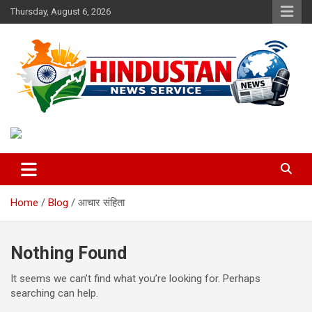
Skip
Thursday, August 6, 2026
to
content
Voice of the Nation
Hindustan News Service
Home
Blog
आचार संहिता
Nothing Found
It seems we can’t find what you’re looking for. Perhaps
searching can help.