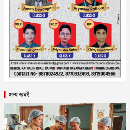
अन्य ख़बरें