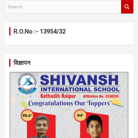
S
e
a
r
c
R.O.No :- 13954/32
h
विज्ञापन